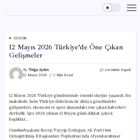
Skip
to
content
EĞITIM
12 Mayıs 2026 Türkiye’de Öne Çıkan
Gelişmeler
12
By
Tolga Aydın
yorumlar kapalı
Mayıs
12 Mayıs 2026
2 Min Read
2026
Türkiye’de
Öne
12 Mayıs 2026 Türkiye gündeminde önemli olaylar yaşandı. Bu
Çıkan
makalede, hem Türkiye’deki hem de dünya genelindeki
Gelişmeler
için
gelişmeleri, ekonomi ve spor alanındaki öne çıkan haberleri
derledik. İşte 2026 yılının 12 Mayıs günü dikkat çeken
başlıklar…
Cumhurbaşkanı Recep Tayyip Erdoğan, AK Parti’nin
Genişletilmiş İl Başkanları Toplantısı’nda Afyonkarahisar