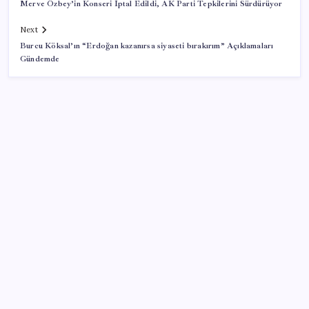
Merve Özbey’in Konseri İptal Edildi, AK Parti Tepkilerini Sürdürüyor
Next
Burcu Köksal’ın “Erdoğan kazanırsa siyaseti bırakırım” Açıklamaları
Gündemde
SON YAZILAR
10 milyarlık borç hal esnafını vurdu
Google Messages’a Yeni Uzun Basma Menüsü Geldi
Halkbank, ikincil halka arz süreci başlattı
Gökhan Günaydın: ‘Seçimden kaçmasınlar. Sokağa