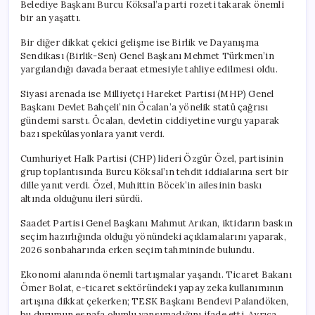
Belediye Başkanı Burcu Köksal’a parti rozeti takarak önemli
bir an yaşattı.
Bir diğer dikkat çekici gelişme ise Birlik ve Dayanışma
Sendikası (Birlik-Sen) Genel Başkanı Mehmet Türkmen’in
yargılandığı davada beraat etmesiyle tahliye edilmesi oldu.
Siyasi arenada ise Milliyetçi Hareket Partisi (MHP) Genel
Başkanı Devlet Bahçeli’nin Öcalan’a yönelik statü çağrısı
gündemi sarstı. Öcalan, devletin ciddiyetine vurgu yaparak
bazı spekülasyonlara yanıt verdi.
Cumhuriyet Halk Partisi (CHP) lideri Özgür Özel, partisinin
grup toplantısında Burcu Köksal’ın tehdit iddialarına sert bir
dille yanıt verdi. Özel, Muhittin Böcek’in ailesinin baskı
altında olduğunu ileri sürdü.
Saadet Partisi Genel Başkanı Mahmut Arıkan, iktidarın baskın
seçim hazırlığında olduğu yönündeki açıklamalarını yaparak,
2026 sonbaharında erken seçim tahmininde bulundu.
Ekonomi alanında önemli tartışmalar yaşandı. Ticaret Bakanı
Ömer Bolat, e-ticaret sektöründeki yapay zeka kullanımının
artışına dikkat çekerken; TESK Başkanı Bendevi Palandöken,
bu durumun esnafa olumlu yansımadığını ifade etti. Ayrıca,