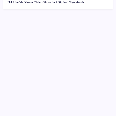
Üsküdar’da Yanan Cisim Olayında 2 Şüpheli Tutuklandı
SON YAZILAR
Google Messages’a Yeni Uzun Basma Menüsü Geldi
Halkbank, ikincil halka arz süreci başlattı
Gökhan Günaydın: ‘Seçimden kaçmasınlar. Sokağa
çıksınlar, görelim onları’
Müze arşivinde unutulan canlılar: Herkes denizatı
sanıyordu ama…
Eskişehir’de 2 belediye başkanı YENİ Parti’ye geçti