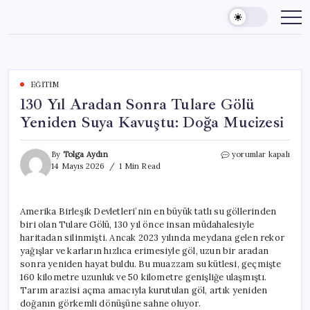
Skip
to
content
EĞITIM
130 Yıl Aradan Sonra Tulare Gölü
Yeniden Suya Kavuştu: Doğa Mucizesi
130
By
Tolga Aydın
yorumlar kapalı
Yıl
14 Mayıs 2026
1 Min Read
Aradan
Sonra
Tulare
Amerika Birleşik Devletleri’nin en büyük tatlı su göllerinden
Gölü
biri olan Tulare Gölü, 130 yıl önce insan müdahalesiyle
Yeniden
Suya
haritadan silinmişti. Ancak 2023 yılında meydana gelen rekor
Kavuştu:
yağışlar ve karların hızlıca erimesiyle göl, uzun bir aradan
Doğa
sonra yeniden hayat buldu. Bu muazzam su kütlesi, geçmişte
Mucizesi
160 kilometre uzunluk ve 50 kilometre genişliğe ulaşmıştı.
için
Tarım arazisi açma amacıyla kurutulan göl, artık yeniden
doğanın görkemli dönüşüne sahne oluyor.