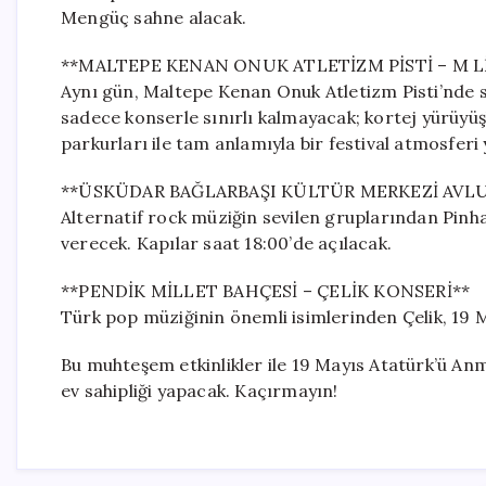
Mengüç sahne alacak.
**MALTEPE KENAN ONUK ATLETİZM PİSTİ – M L
Aynı gün, Maltepe Kenan Onuk Atletizm Pisti’nde sa
sadece konserle sınırlı kalmayacak; kortej yürüyüşle
parkurları ile tam anlamıyla bir festival atmosferi
**ÜSKÜDAR BAĞLARBAŞI KÜLTÜR MERKEZİ AVLU
Alternatif rock müziğin sevilen gruplarından Pinh
verecek. Kapılar saat 18:00’de açılacak.
**PENDİK MİLLET BAHÇESİ – ÇELİK KONSERİ**
Türk pop müziğinin önemli isimlerinden Çelik, 19 M
Bu muhteşem etkinlikler ile 19 Mayıs Atatürk’ü An
ev sahipliği yapacak. Kaçırmayın!