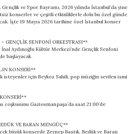
ve
 Gençlik ve Spor Bayramı, 2026 yılında İstanbul’da yine
Gençlik
siz konserler ve çeşitli etkinliklerle dolu bu özel günde
Spor
cak. İşte 19 Mayıs 2026 tarihine özel İstanbul konser
Bayramı
2026
Konser
 – GENÇLİK SENFONİ ORKESTRASI**
Programı:
 İnal Aydınoğlu Kültür Merkezi’nde Gençlik Senfoni
İstanbul’da
le başlayacak.
Hangi
Sanatçılar
Sahne
LIN KONSERİ**
Alacak?
teyenler için Beykoz Sahili, pop müziğin sevilen ismi
için
KONSERİ**
ıs coşkusunu Gaziosmanpaşa’da saat 21:00’de
 BEDÜK VE BARAN MENGÜÇ**
necek büyük konserde Zeynep Bastık, Bedük ve Baran