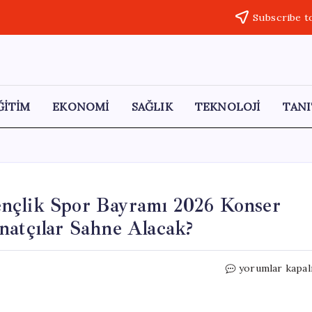
Subscribe t
ĞİTİM
EKONOMİ
SAĞLIK
TEKNOLOJİ
TANI
nçlik Spor Bayramı 2026 Konser
natçılar Sahne Alacak?
19
yorumlar kapal
Mayıs
Atatürk’ü
Anma