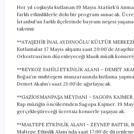
Her yıl coşkuyla kutlanan 19 Mayıs Atatürk’ü Anma,
farklı etkinliklerle dolu bir program sunacak. Ücret
İstanbul’un farklı ilçelerinde bayram neşesi yaşana
takvimi:
**ATAŞEHİR İNAL AYDINOĞLU KÜLTÜR MERKEZİ
Kutlamalar 17 Mayıs akşamı saat 20:00’de Ataşehir
Orkestrası’nın düzenleyeceği klasik müzik konseriy
**BEYKOZ SAHİLİ ETKİNLİK ALANI – DEMET AKA
Boğaz’ın muhteşem manzarasında kutlama yapmak is
Demet Akalın’ı saat 21:00’de ağırlayacak.
**GAZİOSMANPAŞA MEYDANI – SAGOPA KAJMER 
Rap müziğin öncülerinden Sagopa Kajmer, 19 May
gerçekleştireceği ücretsiz konserle yaşayacak.
**MALTEPE ETKİNLİK ALANI – ZEYNEP BASTIK,
Maltepe Etkinlik Alanı’nda saat 17:00’de düzenle