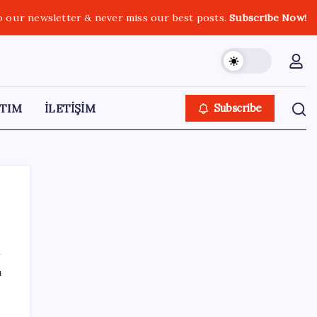
o our newsletter & never miss our best posts.
Subscribe Now!
TIM
İLETİŞİM
Subscribe
SON YAZILAR
ı
Epic Games’in 13 Ağustos’a kadar ücretsiz
verdiği oyunlar belli oldu