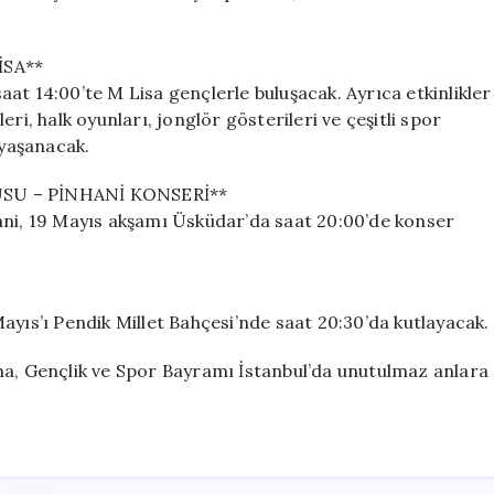
İSA**
at 14:00’te M Lisa gençlerle buluşacak. Ayrıca etkinlikler
ri, halk oyunları, jonglör gösterileri ve çeşitli spor
 yaşanacak.
SU – PİNHANİ KONSERİ**
ani, 19 Mayıs akşamı Üsküdar’da saat 20:00’de konser
ayıs’ı Pendik Millet Bahçesi’nde saat 20:30’da kutlayacak.
ma, Gençlik ve Spor Bayramı İstanbul’da unutulmaz anlara