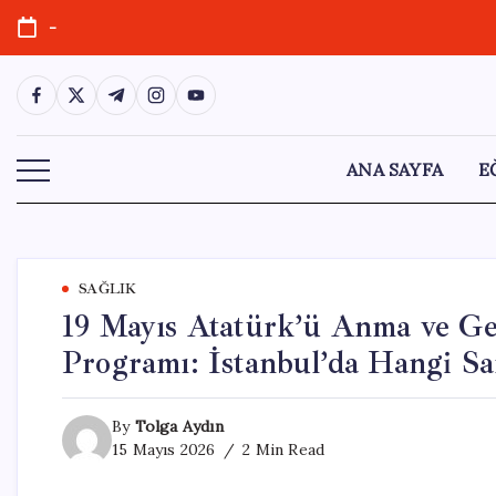
Skip
-
to
content
https://www.facebook.com/
https://twitter.com/
https://t.me/
https://www.instagram.com/
https://youtube.com/
ANA SAYFA
E
SAĞLIK
19 Mayıs Atatürk’ü Anma ve Ge
Programı: İstanbul’da Hangi Sa
By
Tolga Aydın
15 Mayıs 2026
2 Min Read