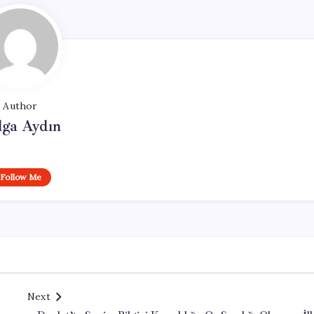
Author
lga Aydın
Follow Me
Next