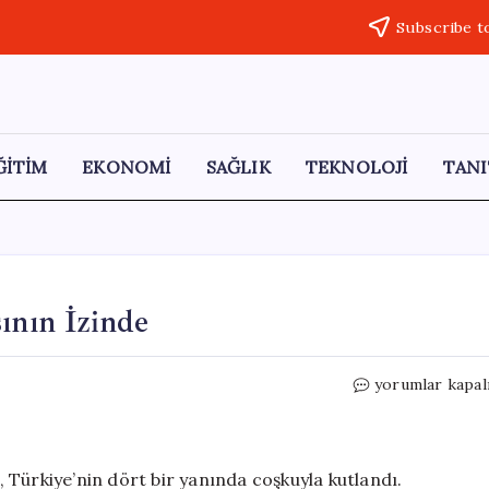
Subscribe t
ĞİTİM
EKONOMİ
SAĞLIK
TEKNOLOJİ
TANI
ının İzinde
19
yorumlar kapal
Mayıs
coşkusu:
Gençler
Ata’sının
Türkiye’nin dört bir yanında coşkuyla kutlandı.