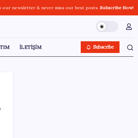
o our newsletter & never miss our best posts.
Subscribe Now!
TIM
İLETİŞİM
Subscribe
ı
SON YAZILAR
Türk şirketinden Avrupa’ya kritik yatırım:
Yeni şirket resmen kuruldu