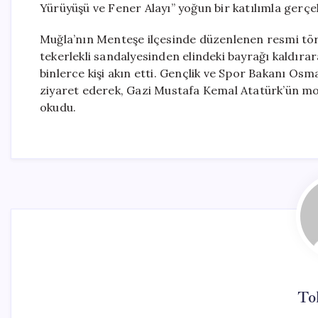
Yürüyüşü ve Fener Alayı” yoğun bir katılımla gerçekl
Muğla’nın Menteşe ilçesinde düzenlenen resmi töre
tekerlekli sandalyesinden elindeki bayrağı kaldırar
binlerce kişi akın etti. Gençlik ve Spor Bakanı Osma
ziyaret ederek, Gazi Mustafa Kemal Atatürk’ün mo
okudu.
To