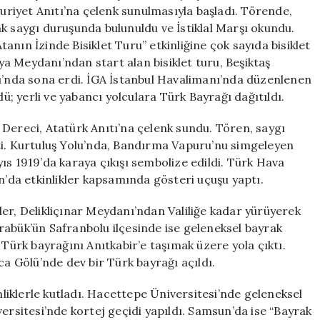
İzinde
riyet Anıtı’na çelenk sunulmasıyla başladı. Törende,
için
k saygı duruşunda bulunuldu ve İstiklal Marşı okundu.
nın İzinde Bisiklet Turu” etkinliğine çok sayıda bisiklet
a Meydanı’ndan start alan bisiklet turu, Beşiktaş
nda sona erdi. İGA İstanbul Havalimanı’nda düzenlenen
dü; yerli ve yabancı yolculara Türk Bayrağı dağıtıldı.
Dereci, Atatürk Anıtı’na çelenk sundu. Tören, saygı
ti. Kurtuluş Yolu’nda, Bandırma Vapuru’nu simgeleyen
ıs 1919’da karaya çıkışı sembolize edildi. Türk Hava
n’da etkinlikler kapsamında gösteri uçuşu yaptı.
er, Delikliçınar Meydanı’ndan Valiliğe kadar yürüyerek
rabük’ün Safranbolu ilçesinde ise geleneksel bayrak
 Türk bayrağını Anıtkabir’e taşımak üzere yola çıktı.
ca Gölü’nde dev bir Türk bayrağı açıldı.
inliklerle kutladı. Hacettepe Üniversitesi’nde geleneksel
ersitesi’nde kortej geçidi yapıldı. Samsun’da ise “Bayrak