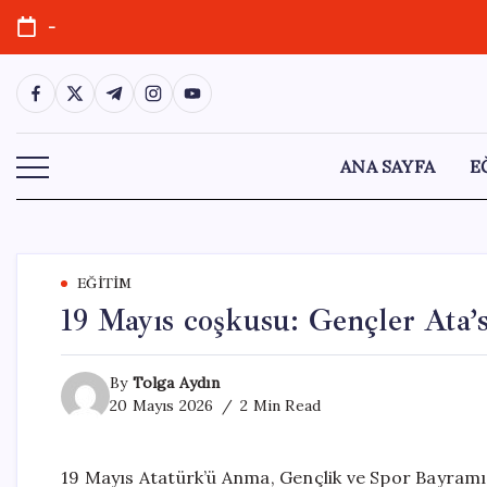
Skip
-
to
content
https://www.facebook.com/
https://twitter.com/
https://t.me/
https://www.instagram.com/
https://youtube.com/
ANA SAYFA
E
EĞITIM
19 Mayıs coşkusu: Gençler Ata’s
By
Tolga Aydın
20 Mayıs 2026
2 Min Read
19 Mayıs Atatürk’ü Anma, Gençlik ve Spor Bayramı, 