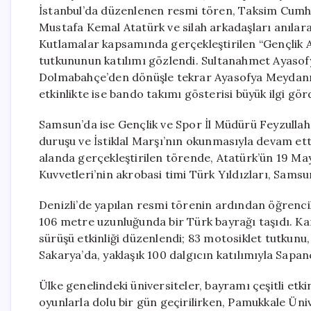
İstanbul’da düzenlenen resmi tören, Taksim Cumhu
Mustafa Kemal Atatürk ve silah arkadaşları anılara
Kutlamalar kapsamında gerçekleştirilen “Gençlik Ata
tutkununun katılımı gözlendi. Sultanahmet Ayasofy
Dolmabahçe’den dönüşle tekrar Ayasofya Meydanı’
etkinlikte ise bando takımı gösterisi büyük ilgi gör
Samsun’da ise Gençlik ve Spor İl Müdürü Feyzullah 
duruşu ve İstiklal Marşı’nın okunmasıyla devam et
alanda gerçekleştirilen törende, Atatürk’ün 19 May
Kuvvetleri’nin akrobasi timi Türk Yıldızları, Samsu
Denizli’de yapılan resmi törenin ardından öğrencil
106 metre uzunluğunda bir Türk bayrağı taşıdı. Ka
sürüşü etkinliği düzenlendi; 83 motosiklet tutkunu,
Sakarya’da, yaklaşık 100 dalgıcın katılımıyla Sapan
Ülke genelindeki üniversiteler, bayramı çeşitli etk
oyunlarla dolu bir gün geçirilirken, Pamukkale Üniv