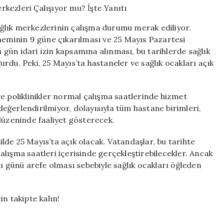
ve
Aile
sağlık merkezlerinin çalışma durumu merak ediliyor.
Sağlığı
öneminin 9 güne çıkarılması ve 25 Mayıs Pazartesi
Merkezleri
gün idari izin kapsamına alınması, bu tarihlerde sağlık
Çalışıyor
mu?
rdu. Peki, 25 Mayıs’ta hastaneler ve sağlık ocakları açık
İşte
Yanıtı
için
e poliklinikler normal çalışma saatlerinde hizmet
eğerlendirilmiyor, dolayısıyla tüm hastane birimleri,
düzeninde faaliyet gösterecek.
kilde 25 Mayıs’ta açık olacak. Vatandaşlar, bu tarihte
lışma saatleri içerisinde gerçekleştirebilecekler. Ancak
lı günü arefe olması sebebiyle sağlık ocakları öğleden
çin takipte kalın!