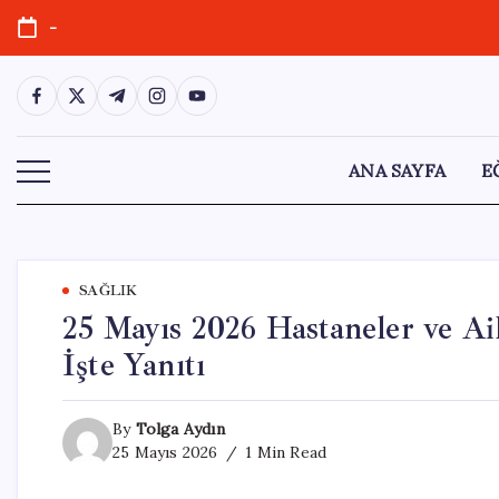
Skip
-
to
content
https://www.facebook.com/
https://twitter.com/
https://t.me/
https://www.instagram.com/
https://youtube.com/
ANA SAYFA
E
SAĞLIK
25 Mayıs 2026 Hastaneler ve Ail
İşte Yanıtı
By
Tolga Aydın
25 Mayıs 2026
1 Min Read