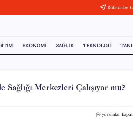
Subscribe t
ĞİTİM
EKONOMİ
SAĞLIK
TEKNOLOJİ
TANI
e Sağlığı Merkezleri Çalışıyor mu?
25
yorumlar kapal
Mayıs
2026
Hastaneler