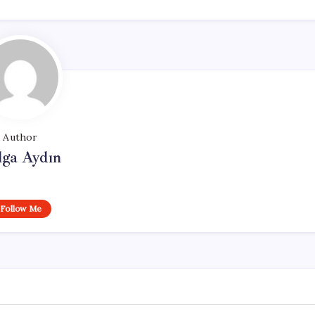
Author
lga Aydın
Follow Me