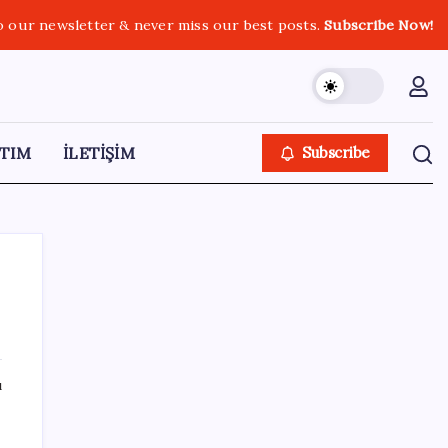
o our newsletter & never miss our best posts.
Subscribe Now!
TIM
İLETİŞİM
Subscribe
SON YAZILAR
ı
Epic Games’in 13 Ağustos’a kadar ücretsiz
verdiği oyunlar belli oldu