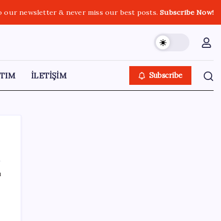
o our newsletter & never miss our best posts.
Subscribe Now!
TIM
İLETİŞİM
Subscribe
ı
SON YAZILAR
Epic Games’in 13 Ağustos’a kadar ücretsiz
verdiği oyunlar belli oldu