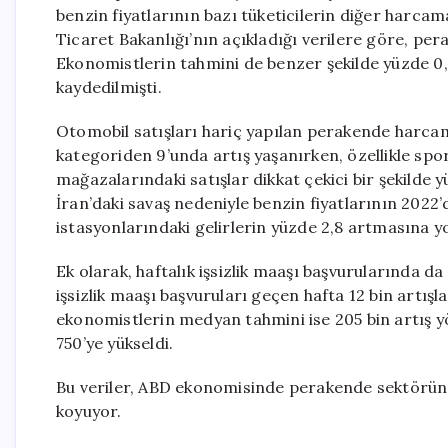
benzin fiyatlarının bazı tüketicilerin diğer harc
Ticaret Bakanlığı’nın açıkladığı verilere göre, per
Ekonomistlerin tahmini de benzer şekilde yüzde 0,5
kaydedilmişti.
Otomobil satışları hariç yapılan perakende harcama
kategoriden 9’unda artış yaşanırken, özellikle spor
mağazalarındaki satışlar dikkat çekici bir şekilde 
İran’daki savaş nedeniyle benzin fiyatlarının 2022
istasyonlarındaki gelirlerin yüzde 2,8 artmasına yo
Ek olarak, haftalık işsizlik maaşı başvurularında da
işsizlik maaşı başvuruları geçen hafta 12 bin artışl
ekonomistlerin medyan tahmini ise 205 bin artış y
750’ye yükseldi.
Bu veriler, ABD ekonomisinde perakende sektöründe 
koyuyor.