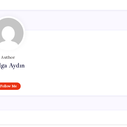
Author
lga Aydın
Follow Me