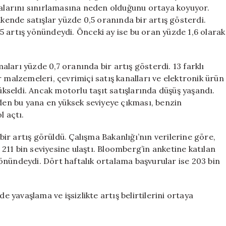
için
amalarını sınırlamasına neden olduğunu ortaya koyuyor.
akende satışlar yüzde 0,5 oranında bir artış gösterdi.
 artış yönündeydi. Önceki ay ise bu oran yüzde 1,6 olarak
ları yüzde 0,7 oranında bir artış gösterdi. 13 farklı
 malzemeleri, çevrimiçi satış kanalları ve elektronik ürün
yükseldi. Ancak motorlu taşıt satışlarında düşüş yaşandı.
’den bu yana en yüksek seviyeye çıkması, benzin
l açtı.
 bir artış görüldü. Çalışma Bakanlığı’nın verilerine göre,
a 211 bin seviyesine ulaştı. Bloomberg’in anketine katılan
önündeydi. Dört haftalık ortalama başvurular ise 203 bin
yavaşlama ve işsizlikte artış belirtilerini ortaya