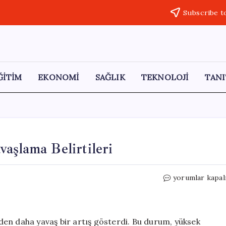
Subscribe t
ĞİTİM
EKONOMİ
SAĞLIK
TEKNOLOJİ
TANI
aşlama Belirtileri
ABD
yorumlar kapal
Perakende
Satışlarında
Yavaşlama
Belirtileri
en daha yavaş bir artış gösterdi. Bu durum, yüksek