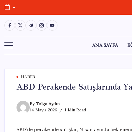
Skip
-
to
content
https://www.facebook.com/
https://twitter.com/
https://t.me/
https://www.instagram.com/
https://youtube.com/
ANA SAYFA
E
HABER
ABD Perakende Satışlarında Yav
By
Tolga Aydın
14 Mayıs 2026
1 Min Read
ABD’de perakende satışlar, Nisan ayında beklenend