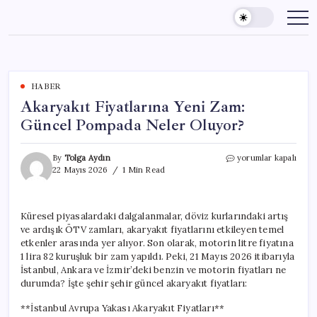
Skip
to
content
HABER
Akaryakıt Fiyatlarına Yeni Zam:
Güncel Pompada Neler Oluyor?
Akaryakıt
By
Tolga Aydın
yorumlar kapalı
Fiyatlarına
22 Mayıs 2026
1 Min Read
Yeni
Zam:
Güncel
Küresel piyasalardaki dalgalanmalar, döviz kurlarındaki artış
Pompada
ve ardışık ÖTV zamları, akaryakıt fiyatlarını etkileyen temel
Neler
Oluyor?
etkenler arasında yer alıyor. Son olarak, motorin litre fiyatına
için
1 lira 82 kuruşluk bir zam yapıldı. Peki, 21 Mayıs 2026 itibarıyla
İstanbul, Ankara ve İzmir’deki benzin ve motorin fiyatları ne
durumda? İşte şehir şehir güncel akaryakıt fiyatları:
**İstanbul Avrupa Yakası Akaryakıt Fiyatları**