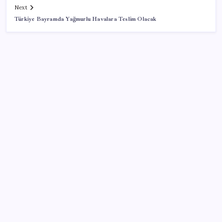
Next
Türkiye Bayramda Yağmurlu Havalara Teslim Olacak
SON YAZILAR
Meta’ya çocuk güvenliği davasında 567 milyon dolar
ceza
Eğitim-İş Genel Başkanı Özbay’dan LGS
değerlendirmesi: ‘Eğitim planlaması siyasi ve
ideolojik tercihlerle yapılıyor’
Türkiye, Suudi Arabistan ve Pakistan üçlü savunma