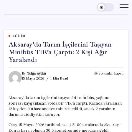
Skip
to
content
EĞITIM
Aksaray’da Tarım İşçilerini Taşıyan
Minibüs TIR’a Çarptı: 2 Kişi Ağır
Yaralandı
Aksaray’da
By
Tolga Aydın
yorumlar kapalı
Tarım
15 Mayıs 2026
1 Min Read
İşçilerini
Taşıyan
Minibüs
Aksaray’da tarım işçilerini taşıyan bir minibüs, yağmur
TIR’a
sonrası kayganlaşan yolda bir TIR’a çarptı. Kazada yaralanan
Çarptı:
2
12 kişiden 9’u hastaneden taburcu edildi, ancak 2 yaralının
Kişi
durumu ciddiyetini koruyor.
Ağır
Yaralandı
Olay, 15 Mayıs 2026 tarihinde saat 21.00 sıralarında Aksaray-
için
Konya kara yolunun 30. kilometresinde meydana geldi.