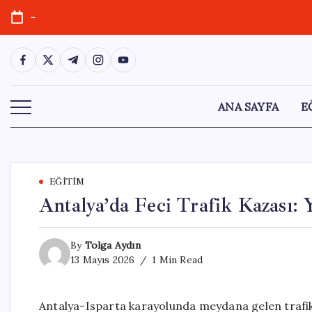
Skip
-
to
content
https://www.facebook.com/
https://twitter.com/
https://t.me/
https://www.instagram.com/
https://youtube.com/
ANA SAYFA
E
EĞITIM
Antalya’da Feci Trafik Kazası: Y
By
Tolga Aydın
13 Mayıs 2026
1 Min Read
Antalya-Isparta karayolunda meydana gelen trafik ka