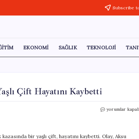
Subscribe t
ĞİTİM
EKONOMİ
SAĞLIK
TEKNOLOJİ
TANI
aşlı Çift Hayatını Kaybetti
Antalya’da
yorumlar kapal
Feci
Trafik
Kazası:
Yaşlı
zasında bir yaşlı çift, hayatını kaybetti. Olay, Aksu