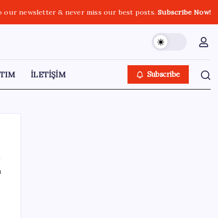
o our newsletter & never miss our best posts.
Subscribe Now!
TIM
İLETİŞİM
Subscribe
ı
SON YAZILAR
Hyundai IONIQ 6 Yenilendi: İşte Türkiye
Fiyatları