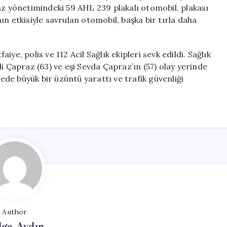
Çift
az yönetimindeki 59 AHL 239 plakalı otomobil, plakası
Hayatını
n etkisiyle savrulan otomobil, başka bir tırla daha
Kaybetti
için
ye, polis ve 112 Acil Sağlık ekipleri sevk edildi. Sağlık
i Çapraz (63) ve eşi Sevda Çapraz’ın (57) olay yerinde
gede büyük bir üzüntü yarattı ve trafik güvenliği
Author
lga Aydın