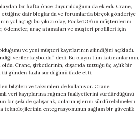
olaydan bir hafta önce duyurulduğunu da ekledi. Crane,
l ettiğine dair bloglarda ve forumlarda birçok gönderiye
nın yol açtığı bu yıkıcı olay, PocketOS’un müşterilerini
, ödemeler, araç atamaları ve müşteri profilleri için
uğunu ve yeni müşteri kayıtlarının silindiğini açıkladı.
diği veriler kayboldu.” dedi. Bu olayın tüm katmanlarının,
oldu. Crane, şirketlerinin, dışarıda tuttuğu üç aylık bir
n iki günden fazla sürdüğünü ifade etti.
n bilgileri ve takvimleri de kullanıyor. Crane,
mli veri kayıplarına rağmen faaliyetlerini sürdürdüğünü
n bir şekilde çalışarak, onların işlerini sürdürebilmeleri
zeka teknolojilerinin entegrasyonunun sağlam bir güvenlik