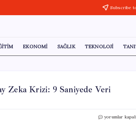
Subscribe t
ĞİTİM
EKONOMİ
SAĞLIK
TEKNOLOJİ
TANI
 Zeka Krizi: 9 Saniyede Veri
Araç
yorumlar kapal
Kiralama
Sektöründe
Yapay