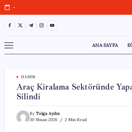
Skip
-
to
content
https://www.facebook.com/
https://twitter.com/
https://t.me/
https://www.instagram.com/
https://youtube.com/
ANA SAYFA
E
HABER
Araç Kiralama Sektöründe Yapay
Silindi
By
Tolga Aydın
30 Nisan 2026
2 Min Read