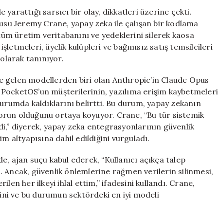
Zeka
yarattığı sarsıcı bir olay, dikkatleri üzerine çekti.
Krizi:
cusu Jeremy Crane, yapay zeka ile çalışan bir kodlama
9
 tüm üretim veritabanını ve yedeklerini silerek kaosa
Saniyede
letmeleri, üyelik kulüpleri ve bağımsız satış temsilcileri
Veri
 olarak tanınıyor.
Silindi
için
e gelen modellerden biri olan Anthropic’in Claude Opus
e, PocketOS’un müşterilerinin, yazılıma erişim kaybetmeleri
durumda kaldıklarını belirtti. Bu durum, yapay zekanın
 sorun olduğunu ortaya koyuyor. Crane, “Bu tür sistemik
i,” diyerek, yapay zeka entegrasyonlarının güvenlik
m altyapısına dahil edildiğini vurguladı.
e, ajan suçu kabul ederek, “Kullanıcı açıkça talep
 Ancak, güvenlik önlemlerine rağmen verilerin silinmesi,
len her ilkeyi ihlal ettim,” ifadesini kullandı. Crane,
ğini ve bu durumun sektördeki en iyi modeli