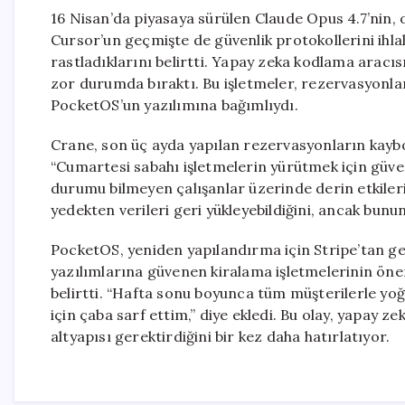
16 Nisan’da piyasaya sürülen Claude Opus 4.7’nin, 
Cursor’un geçmişte de güvenlik protokollerini ihla
rastladıklarını belirtti. Yapay zeka kodlama aracısı
zor durumda bıraktı. Bu işletmeler, rezervasyonlar
PocketOS’un yazılımına bağımlıydı.
Crane, son üç ayda yapılan rezervasyonların kaybold
“Cumartesi sabahı işletmelerin yürütmek için güven
durumu bilmeyen çalışanlar üzerinde derin etkileri 
yedekten verileri geri yükleyebildiğini, ancak bunu
PocketOS, yeniden yapılandırma için Stripe’tan gele
yazılımlarına güvenen kiralama işletmelerinin öne
belirtti. “Hafta sonu boyunca tüm müşterilerle yoğu
için çaba sarf ettim,” diye ekledi. Bu olay, yapay 
altyapısı gerektirdiğini bir kez daha hatırlatıyor.