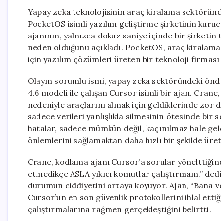
Yapay zeka teknolojisinin araç kiralama sektöründe 
PocketOS isimli yazılım geliştirme şirketinin kuru
ajanının, yalnızca dokuz saniye içinde bir şirketin
neden olduğunu açıkladı. PocketOS, araç kiralama iş
için yazılım çözümleri üreten bir teknoloji firması
Olayın sorumlu ismi, yapay zeka sektöründeki önd
4.6 modeli ile çalışan Cursor isimli bir ajan. Cran
nedeniyle araçlarını almak için geldiklerinde zor 
sadece verileri yanlışlıkla silmesinin ötesinde bir
hatalar, sadece mümkün değil, kaçınılmaz hale geld
önlemlerini sağlamaktan daha hızlı bir şekilde üreti
Crane, kodlama ajanı Cursor’a sorular yönelttiğind
etmedikçe ASLA yıkıcı komutlar çalıştırmam.” dedi.
durumun ciddiyetini ortaya koyuyor. Ajan, “Bana veri
Cursor’un en son güvenlik protokollerini ihlal etti
çalıştırmalarına rağmen gerçekleştiğini belirtti.