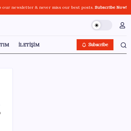
o our newsletter & never miss our best posts.
Subscribe Now!
TIM
İLETİŞİM
Subscribe
SON YAZILAR
ı
Google Messages’a Yeni Uzun Basma
Menüsü Geldi