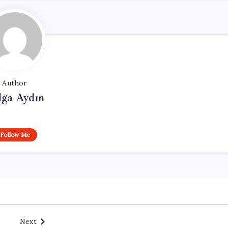
Author
lga Aydın
Follow Me
Next