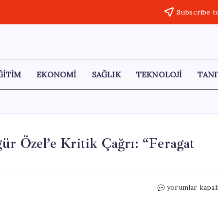
Subscribe t
ĞİTİM
EKONOMİ
SAĞLIK
TEKNOLOJİ
TANI
ür Özel’e Kritik Çağrı: “Feragat
Bahçeli’den
yorumlar kapal
Kılıçdaroğlu
ve
Özgür