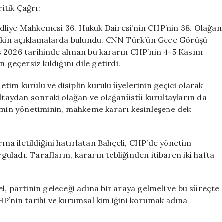
Özel’e
Kritik
dliye Mahkemesi 36. Hukuk Dairesi’nin CHP’nin 38. Olağan
Çağrı:
 ilişkin açıklamalarda bulundu. CNN Türk’ün Gece Görüşü
“Feragat
s 2026 tarihinde alınan bu kararın CHP’nin 4-5 Kasım
Etmeli
ve
 geçersiz kıldığını dile getirdi.
Uzlaşmalı”
için
im kurulu ve disiplin kurulu üyelerinin geçici olarak
ultaydan sonraki olağan ve olağanüstü kurultayların da
nemin yönetiminin, mahkeme kararı kesinleşene dek
rına iletildiğini hatırlatan Bahçeli, CHP’de yönetim
ladı. Tarafların, kararın tebliğinden itibaren iki hafta
l, partinin geleceği adına bir araya gelmeli ve bu süreçte
HP’nin tarihi ve kurumsal kimliğini korumak adına