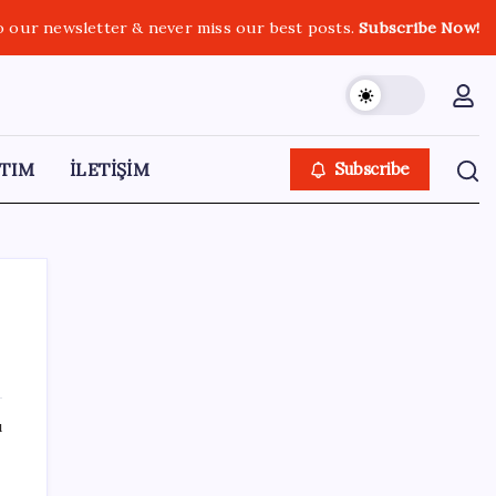
o our newsletter & never miss our best posts.
Subscribe Now!
TIM
İLETİŞİM
Subscribe
SON YAZILAR
ı
Türk şirketinden Avrupa’ya kritik yatırım:
Yeni şirket resmen kuruldu