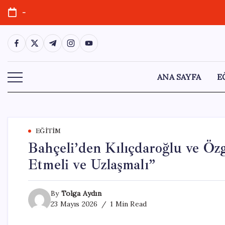
Skip
-
to
content
https://www.facebook.com/
https://twitter.com/
https://t.me/
https://www.instagram.com/
https://youtube.com/
ANA SAYFA
E
EĞITIM
Bahçeli’den Kılıçdaroğlu ve Özg
Etmeli ve Uzlaşmalı”
By
Tolga Aydın
23 Mayıs 2026
1 Min Read