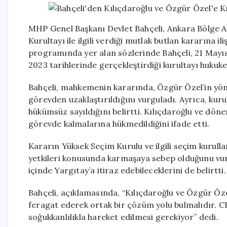
MHP Genel Başkanı Devlet Bahçeli, Ankara Bölge A
Kurultayı ile ilgili verdiği mutlak butlan kararına
programında yer alan sözlerinde Bahçeli, 21 Mayı
2023 tarihlerinde gerçekleştirdiği kurultayı hukuken
Bahçeli, mahkemenin kararında, Özgür Özel’in yönet
görevden uzaklaştırıldığını vurguladı. Ayrıca, kur
hükümsüz sayıldığını belirtti. Kılıçdaroğlu ve dö
görevde kalmalarına hükmedildiğini ifade etti.
Kararın Yüksek Seçim Kurulu ve ilgili seçim kurulla
yetkileri konusunda karmaşaya sebep olduğunu vurgu
içinde Yargıtay’a itiraz edebileceklerini de belirtti.
Bahçeli, açıklamasında, “Kılıçdaroğlu ve Özgür Öze
feragat ederek ortak bir çözüm yolu bulmalıdır. C
soğukkanlılıkla hareket edilmesi gerekiyor” dedi.