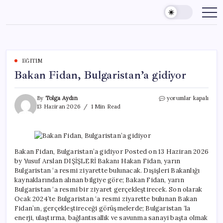
Skip
to
content
EĞITIM
Bakan Fidan, Bulgaristan’a gidiyor
Bakan
By
Tolga Aydın
yorumlar kapalı
Fidan,
13 Haziran 2026
1 Min Read
Bulgaristan’a
gidiyor
için
Bakan Fidan, Bulgaristan’a gidiyor Posted on 13 Haziran 2026
by Yusuf Arslan DIŞİŞLERİ Bakanı Hakan Fidan, yarın
Bulgaristan ‘a resmi ziyarette bulunacak. Dışişleri Bakanlığı
kaynaklarından alınan bilgiye göre; Bakan Fidan, yarın
Bulgaristan ‘a resmi bir ziyaret gerçekleştirecek. Son olarak
Ocak 2024’te Bulgaristan ‘a resmi ziyarette bulunan Bakan
Fidan’ın, gerçekleştireceği görüşmelerde; Bulgaristan ‘la
enerji, ulaştırma, bağlantısallık ve savunma sanayi başta olmak