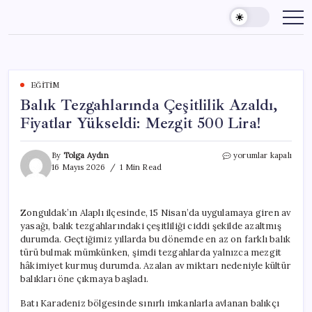
Skip
to
content
EĞITIM
Balık Tezgahlarında Çeşitlilik Azaldı,
Fiyatlar Yükseldi: Mezgit 500 Lira!
Balık
By
Tolga Aydın
yorumlar kapalı
Tezgahlarında
16 Mayıs 2026
1 Min Read
Çeşitlilik
Azaldı,
Fiyatlar
Zonguldak’ın Alaplı ilçesinde, 15 Nisan’da uygulamaya giren av
Yükseldi:
yasağı, balık tezgahlarındaki çeşitliliği ciddi şekilde azaltmış
Mezgit
500
durumda. Geçtiğimiz yıllarda bu dönemde en az on farklı balık
Lira!
türü bulmak mümkünken, şimdi tezgahlarda yalnızca mezgit
için
hâkimiyet kurmuş durumda. Azalan av miktarı nedeniyle kültür
balıkları öne çıkmaya başladı.
Batı Karadeniz bölgesinde sınırlı imkanlarla avlanan balıkçı