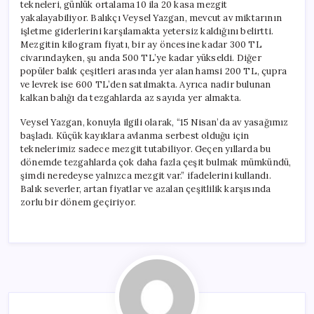
tekneleri, günlük ortalama 10 ila 20 kasa mezgit
yakalayabiliyor. Balıkçı Veysel Yazgan, mevcut av miktarının
işletme giderlerini karşılamakta yetersiz kaldığını belirtti.
Mezgitin kilogram fiyatı, bir ay öncesine kadar 300 TL
civarındayken, şu anda 500 TL’ye kadar yükseldi. Diğer
popüler balık çeşitleri arasında yer alan hamsi 200 TL, çupra
ve levrek ise 600 TL’den satılmakta. Ayrıca nadir bulunan
kalkan balığı da tezgahlarda az sayıda yer almakta.
Veysel Yazgan, konuyla ilgili olarak, “15 Nisan’da av yasağımız
başladı. Küçük kayıklara avlanma serbest olduğu için
teknelerimiz sadece mezgit tutabiliyor. Geçen yıllarda bu
dönemde tezgahlarda çok daha fazla çeşit bulmak mümkündü,
şimdi neredeyse yalnızca mezgit var.” ifadelerini kullandı.
Balık severler, artan fiyatlar ve azalan çeşitlilik karşısında
zorlu bir dönem geçiriyor.