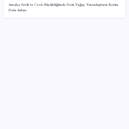
Antalya Serik’te Ceviz Büyüklüğünde Dolu Yağışı: Vatandaşların Korku
Dolu Anları
SON YAZILAR
Epic Games’in 13 Ağustos’a kadar ücretsiz verdiği
oyunlar belli oldu
Türk şirketinden Avrupa’ya kritik yatırım: Yeni şirket
resmen kuruldu
Hyundai IONIQ 6 Yenilendi: İşte Türkiye Fiyatları
Oyun Laptop’unda Soğutma Sistemi Rehberi