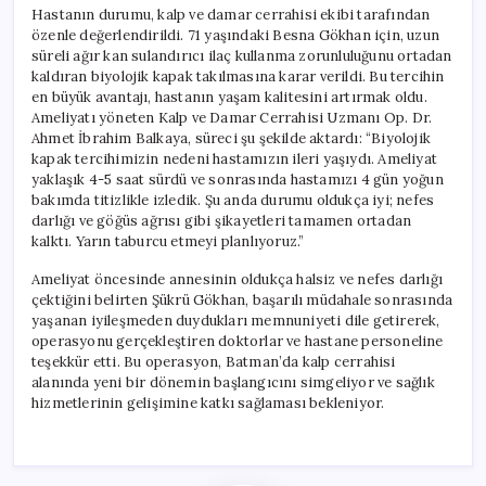
Hastanın durumu, kalp ve damar cerrahisi ekibi tarafından
özenle değerlendirildi. 71 yaşındaki Besna Gökhan için, uzun
süreli ağır kan sulandırıcı ilaç kullanma zorunluluğunu ortadan
kaldıran biyolojik kapak takılmasına karar verildi. Bu tercihin
en büyük avantajı, hastanın yaşam kalitesini artırmak oldu.
Ameliyatı yöneten Kalp ve Damar Cerrahisi Uzmanı Op. Dr.
Ahmet İbrahim Balkaya, süreci şu şekilde aktardı: “Biyolojik
kapak tercihimizin nedeni hastamızın ileri yaşıydı. Ameliyat
yaklaşık 4-5 saat sürdü ve sonrasında hastamızı 4 gün yoğun
bakımda titizlikle izledik. Şu anda durumu oldukça iyi; nefes
darlığı ve göğüs ağrısı gibi şikayetleri tamamen ortadan
kalktı. Yarın taburcu etmeyi planlıyoruz.”
Ameliyat öncesinde annesinin oldukça halsiz ve nefes darlığı
çektiğini belirten Şükrü Gökhan, başarılı müdahale sonrasında
yaşanan iyileşmeden duydukları memnuniyeti dile getirerek,
operasyonu gerçekleştiren doktorlar ve hastane personeline
teşekkür etti. Bu operasyon, Batman’da kalp cerrahisi
alanında yeni bir dönemin başlangıcını simgeliyor ve sağlık
hizmetlerinin gelişimine katkı sağlaması bekleniyor.