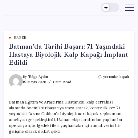
Skip
to
content
HABER
Batman’da Tarihi Başarı: 71 Yaşındaki
Hastaya Biyolojik Kalp Kapağı İmplant
Edildi
Batman’da
By
Tolga Aydın
yorumlar kapalı
Tarihi
15 Mayıs 2026
1 Min Read
Başarı:
71
Yaşındaki
Batman Eğitim ve Araştırma Hastanesi, kalp cerrahisi
Hastaya
alanında önemli bir başarıya imza atarak, kentte ilk kez 71
Biyolojik
Kalp
yaşındaki Besna Gökhan’a biyolojik aort kapak replasmanı
Kapağı
ameliyatı gerçekleştirdi. Uzman ekip tarafından yapılan bu
İmplant
operasyon, bölgedeki ileri yaş hastalar için umut verici bir
Edildi
gelişme olarak dikkat çekti.
için