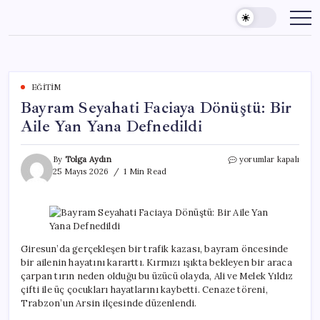
Skip
to
content
EĞITIM
Bayram Seyahati Faciaya Dönüştü: Bir
Aile Yan Yana Defnedildi
Bayram
By
Tolga Aydın
yorumlar kapalı
Seyahati
25 Mayıs 2026
1 Min Read
Faciaya
Dönüştü:
Bir
Aile
Yan
Yana
Giresun’da gerçekleşen bir trafik kazası, bayram öncesinde
Defnedildi
bir ailenin hayatını kararttı. Kırmızı ışıkta bekleyen bir araca
için
çarpan tırın neden olduğu bu üzücü olayda, Ali ve Melek Yıldız
çifti ile üç çocukları hayatlarını kaybetti. Cenaze töreni,
Trabzon’un Arsin ilçesinde düzenlendi.