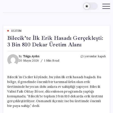
Skip
to
content
EĞITIM
Bilecik’te İlk Erik Hasadı Gerçekleşti:
3 Bin 810 Dekar Üretim Alanı
Bilecik’te
By
Tolga Aydın
yorumlar kapalı
İlk
20 Mayıs 2026
1 Min Read
Erik
Hasadı
Gerçekleşti:
Bilecik’in Ciciler köyünde, bu yılın ilk erik hasadı başladı. Bu
3
bölge, il genelinde önemli bir tarımsal ürün olan erik
Bin
810
üretiminde heyecan dolu anlara ev sahipliği yapıyor. Bilecik
Dekar
Valisi Faik Oktay Sözer, düzenlenen programda yaptığı
Üretim
konuşmada, “Bilecik’te toplam 3 bin 810 dekarda erik üretimi
Alanı
gerçekleştiriliyor. Osmaneli ilçemiz ise bu üretimde önemli
için
bir paya sahip,” dedi.