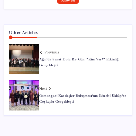
Follow Me
Other Articles
Previous
Ağrı’da Sanat Dolu Bir Gün: “Kim Var?” Etkinliği
Gerçekleşti
Next
Osmangazi Kardeşler Buluşması’nın İkincisi Üsküp’te
Coşkuyla Gerçekleşti