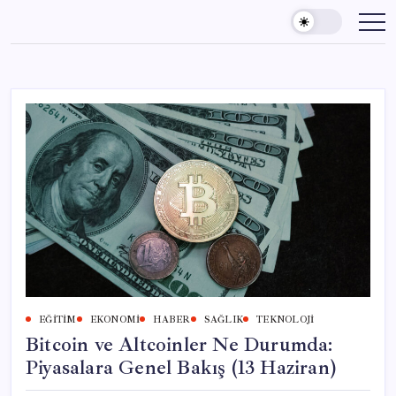
Skip
to
content
EĞITIM
EKONOMI
HABER
SAĞLIK
TEKNOLOJI
Bitcoin ve Altcoinler Ne Durumda:
Piyasalara Genel Bakış (13 Haziran)