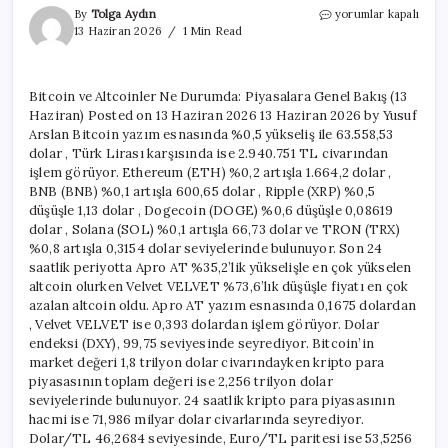
Bitcoin
By
Tolga Aydın
yorumlar kapalı
ve
13 Haziran 2026
1 Min Read
Altcoinler
Ne
Durumda:
Bitcoin ve Altcoinler Ne Durumda: Piyasalara Genel Bakış (13
Piyasalara
Haziran) Posted on 13 Haziran 2026 13 Haziran 2026 by Yusuf
Genel
Bakış
Arslan Bitcoin yazım esnasında %0,5 yükseliş ile 63.558,53
(13
dolar , Türk Lirası karşısında ise 2.940.751 TL civarından
Haziran)
işlem görüyor. Ethereum (ETH) %0,2 artışla 1.664,2 dolar ,
için
BNB (BNB) %0,1 artışla 600,65 dolar , Ripple (XRP) %0,5
düşüşle 1,13 dolar , Dogecoin (DOGE) %0,6 düşüşle 0,08619
dolar , Solana (SOL) %0,1 artışla 66,73 dolar ve TRON (TRX)
%0,8 artışla 0,3154 dolar seviyelerinde bulunuyor. Son 24
saatlik periyotta Apro AT %35,2’lik yükselişle en çok yükselen
altcoin olurken Velvet VELVET %73,6’lık düşüşle fiyatı en çok
azalan altcoin oldu. Apro AT yazım esnasında 0,1675 dolardan
, Velvet VELVET ise 0,393 dolardan işlem görüyor. Dolar
endeksi (DXY), 99,75 seviyesinde seyrediyor. Bitcoin’in
market değeri 1,8 trilyon dolar civarındayken kripto para
piyasasının toplam değeri ise 2,256 trilyon dolar
seviyelerinde bulunuyor. 24 saatlik kripto para piyasasının
hacmi ise 71,986 milyar dolar civarlarında seyrediyor.
Dolar/TL 46,2684 seviyesinde, Euro/TL paritesi ise 53,5256