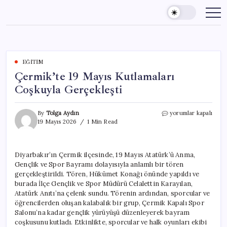
Skip
to
content
EĞITIM
Çermik’te 19 Mayıs Kutlamaları
Coşkuyla Gerçekleşti
Çermik’te
By
Tolga Aydın
yorumlar kapalı
19
19 Mayıs 2026
1 Min Read
Mayıs
Kutlamaları
Coşkuyla
Diyarbakır’ın Çermik ilçesinde, 19 Mayıs Atatürk’ü Anma,
Gerçekleşti
Gençlik ve Spor Bayramı dolayısıyla anlamlı bir tören
için
gerçekleştirildi. Tören, Hükümet Konağı önünde yapıldı ve
burada İlçe Gençlik ve Spor Müdürü Celalettin Karayılan,
Atatürk Anıtı’na çelenk sundu. Törenin ardından, sporcular ve
öğrencilerden oluşan kalabalık bir grup, Çermik Kapalı Spor
Salonu’na kadar gençlik yürüyüşü düzenleyerek bayram
coşkusunu kutladı. Etkinlikte, sporcular ve halk oyunları ekibi