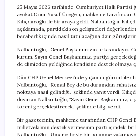
25 Mayıs 2026 tarihinde, Cumhuriyet Halk Partisi (
avukat Onur Yusuf Üregen, mahkeme tarafından CH
Kılıçdaroğlu ile bir araya geldi. Nalbantoğlu, Kılı
açıklamada, partideki son gelişmeleri değerlendirm
beraberlik içinde nasıl tutulacağına dair görüşlerini
Nalbantoğlu, “Genel Başkanımızın arkasındayız. Cum
kurum. Sayın Genel Başkanımız, partiyi gerçek değ
de elimizden geldiğince kendisine destek olmaya ça
Dün CHP Genel Merkezi’nde yaşanan görüntüler ha
Nalbantoğlu, “Kemal Bey de bu durumdan rahatsız. A
noktaya nasıl gelindiği.” şeklinde yanıt verdi. Kı
duyuran Nalbantoğlu, “Sayın Genel Başkanımız, o g
töreni gerçekleştirecek.” şeklinde bilgi verdi.
Bir gazetecinin, mahkeme tarafından CHP Genel Ba
milletvekilinin destek vermesinin parti içindeki b
Nalbantoğlu, “Umarız böyle bir bölünme yaşamayız. 