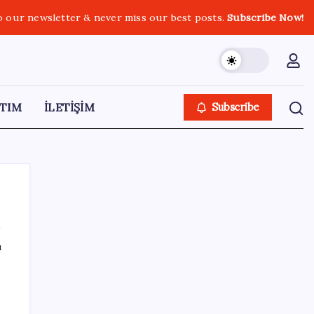
o our newsletter & never miss our best posts.
Subscribe Now!
TIM
İLETİŞİM
Subscribe
ı
SON YAZILAR
Google Messages’a Yeni Uzun Basma
Menüsü Geldi