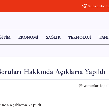
Subscribe t
ĞİTİM
EKONOMİ
SAĞLIK
TEKNOLOJİ
TANI
Soruları Hakkında Açıklama Yapıldı
CHP’de
yorumlar kapal
Kılıçdaroğlu’na
İhraç
Soruları
Hakkında