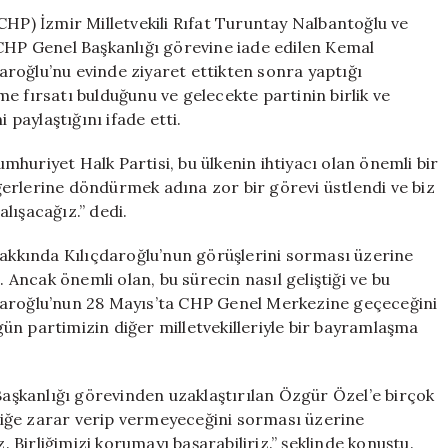
Açıklama
CHP) İzmir Milletvekili Rıfat Turuntay Nalbantoğlu ve
Yapıldı
P Genel Başkanlığı görevine iade edilen Kemal
için
çdaroğlu’nu evinde ziyaret ettikten sonra yaptığı
e fırsatı bulduğunu ve gelecekte partinin birlik ve
 paylaştığını ifade etti.
huriyet Halk Partisi, bu ülkenin ihtiyacı olan önemli bir
erlerine döndürmek adına zor bir görevi üstlendi ve biz
lışacağız.” dedi.
kkında Kılıçdaroğlu’nun görüşlerini sorması üzerine
ncak önemli olan, bu sürecin nasıl geliştiği ve bu
lıçdaroğlu’nun 28 Mayıs’ta CHP Genel Merkezine geçeceğini
ün partimizin diğer milletvekilleriyle bir bayramlaşma
şkanlığı görevinden uzaklaştırılan Özgür Özel’e birçok
irliğe zarar verip vermeyeceğini sorması üzerine
Birliğimizi korumayı başarabiliriz.” şeklinde konuştu.