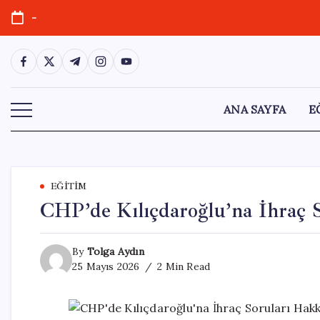
Skip
-
to
content
https://www.facebook.com/
https://twitter.com/
https://t.me/
https://www.instagram.com/
https://youtube.com/
ANA SAYFA
E
EĞITIM
CHP’de Kılıçdaroğlu’na İhraç 
By
Tolga Aydın
25 Mayıs 2026
2 Min Read