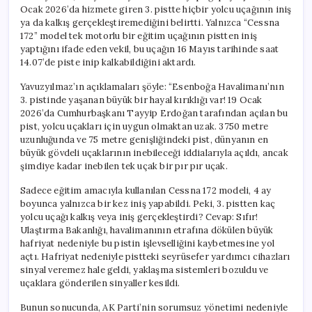
Ocak 2026’da hizmete giren 3. pistte hiçbir yolcu uçağının iniş
ya da kalkış gerçekleştiremediğini belirtti. Yalnızca “Cessna
172” model tek motorlu bir eğitim uçağının pistten iniş
yaptığını ifade eden vekil, bu uçağın 16 Mayıs tarihinde saat
14.07’de piste inip kalkabildiğini aktardı.
Yavuzyılmaz’ın açıklamaları şöyle: “Esenboğa Havalimanı’nın
3. pistinde yaşanan büyük bir hayal kırıklığı var! 19 Ocak
2026’da Cumhurbaşkanı Tayyip Erdoğan tarafından açılan bu
pist, yolcu uçakları için uygun olmaktan uzak. 3750 metre
uzunluğunda ve 75 metre genişliğindeki pist, dünyanın en
büyük gövdeli uçaklarının inebileceği iddialarıyla açıldı, ancak
şimdiye kadar inebilen tek uçak bir pır pır uçak.
Sadece eğitim amacıyla kullanılan Cessna 172 modeli, 4 ay
boyunca yalnızca bir kez iniş yapabildi. Peki, 3. pistten kaç
yolcu uçağı kalkış veya iniş gerçekleştirdi? Cevap: Sıfır!
Ulaştırma Bakanlığı, havalimanının etrafına dökülen büyük
hafriyat nedeniyle bu pistin işlevselliğini kaybetmesine yol
açtı. Hafriyat nedeniyle pistteki seyrüsefer yardımcı cihazları
sinyal veremez hale geldi, yaklaşma sistemleri bozuldu ve
uçaklara gönderilen sinyaller kesildi.
Bunun sonucunda, AK Parti’nin sorumsuz yönetimi nedeniyle