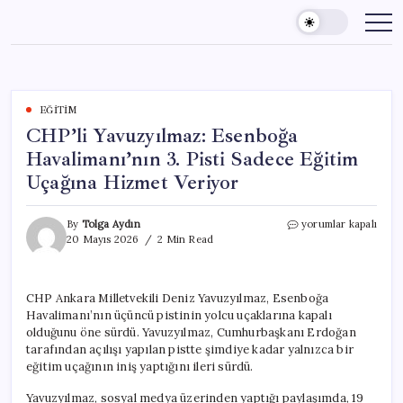
Skip
to
content
EĞITIM
CHP’li Yavuzyılmaz: Esenboğa
Havalimanı’nın 3. Pisti Sadece Eğitim
Uçağına Hizmet Veriyor
CHP’li
By
Tolga Aydın
yorumlar kapalı
Yavuzyılmaz:
20 Mayıs 2026
2 Min Read
Esenboğa
Havalimanı’nın
3.
CHP Ankara Milletvekili Deniz Yavuzyılmaz, Esenboğa
Pisti
Havalimanı’nın üçüncü pistinin yolcu uçaklarına kapalı
Sadece
Eğitim
olduğunu öne sürdü. Yavuzyılmaz, Cumhurbaşkanı Erdoğan
Uçağına
tarafından açılışı yapılan pistte şimdiye kadar yalnızca bir
Hizmet
eğitim uçağının iniş yaptığını ileri sürdü.
Veriyor
için
Yavuzyılmaz, sosyal medya üzerinden yaptığı paylaşımda, 19