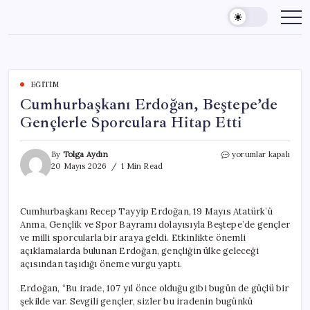
Skip
to
content
EĞITIM
Cumhurbaşkanı Erdoğan, Beştepe’de
Gençlerle Sporculara Hitap Etti
Cumhurbaşkanı
By
Tolga Aydın
yorumlar kapalı
Erdoğan,
20 Mayıs 2026
1 Min Read
Beştepe’de
Gençlerle
Sporculara
Cumhurbaşkanı Recep Tayyip Erdoğan, 19 Mayıs Atatürk’ü
Hitap
Anma, Gençlik ve Spor Bayramı dolayısıyla Beştepe’de gençler
Etti
için
ve milli sporcularla bir araya geldi. Etkinlikte önemli
açıklamalarda bulunan Erdoğan, gençliğin ülke geleceği
açısından taşıdığı öneme vurgu yaptı.
Erdoğan, “Bu irade, 107 yıl önce olduğu gibi bugün de güçlü bir
şekilde var. Sevgili gençler, sizler bu iradenin bugünkü