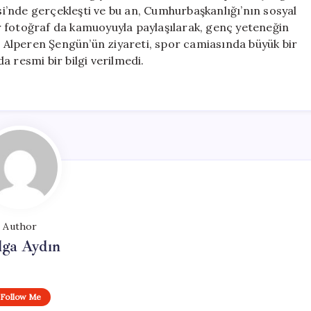
Şengün
esi’nde gerçekleşti ve bu an, Cumhurbaşkanlığı’nın sosyal
ile
r fotoğraf da kamuoyuyla paylaşılarak, genç yeteneğin
Buluştu
ı. Alperen Şengün’ün ziyareti, spor camiasında büyük bir
için
a resmi bir bilgi verilmedi.
Author
lga Aydın
Follow Me