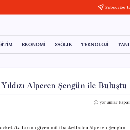
Subscribe t
ĞİTİM
EKONOMİ
SAĞLIK
TEKNOLOJİ
TANI
ıldızı Alperen Şengün ile Buluştu
Cumhurbaşkanı
yorumlar kapal
Erdoğan,
NBA
Yıldızı
Alperen
kets’ta forma giyen milli basketbolcu Alperen Şengün