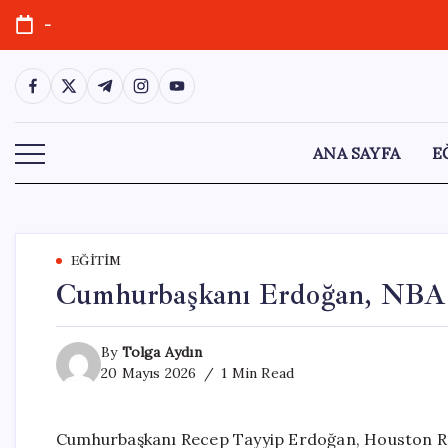
Skip
-
to
content
https://www.facebook.com/
https://twitter.com/
https://t.me/
https://www.instagram.com/
https://youtube.com/
ANA SAYFA
E
EĞITIM
Cumhurbaşkanı Erdoğan, NBA Y
By
Tolga Aydın
20 Mayıs 2026
1 Min Read
Cumhurbaşkanı Recep Tayyip Erdoğan, Houston Roc