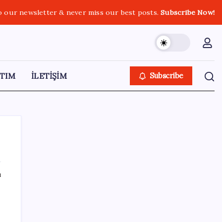
o our newsletter & never miss our best posts.
Subscribe Now!
TIM
İLETİŞİM
Subscribe
ı
SON YAZILAR
Hyundai IONIQ 6 Yenilendi: İşte Türkiye
Fiyatları