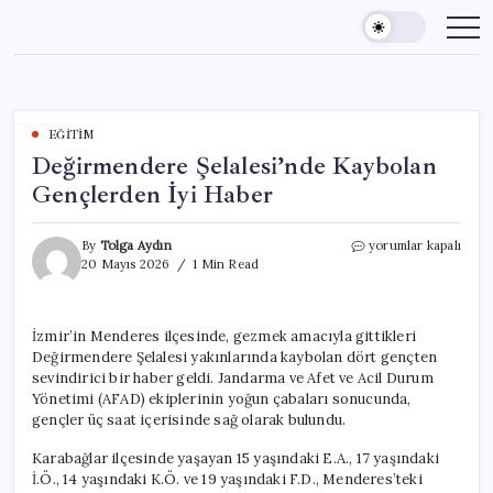
Skip
to
content
EĞITIM
Değirmendere Şelalesi’nde Kaybolan
Gençlerden İyi Haber
Değirmendere
By
Tolga Aydın
yorumlar kapalı
Şelalesi’nde
20 Mayıs 2026
1 Min Read
Kaybolan
Gençlerden
İyi
İzmir’in Menderes ilçesinde, gezmek amacıyla gittikleri
Haber
Değirmendere Şelalesi yakınlarında kaybolan dört gençten
için
sevindirici bir haber geldi. Jandarma ve Afet ve Acil Durum
Yönetimi (AFAD) ekiplerinin yoğun çabaları sonucunda,
gençler üç saat içerisinde sağ olarak bulundu.
Karabağlar ilçesinde yaşayan 15 yaşındaki E.A., 17 yaşındaki
İ.Ö., 14 yaşındaki K.Ö. ve 19 yaşındaki F.D., Menderes’teki