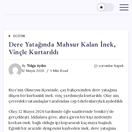
Skip
to
content
EĞITIM
Dere Yatağında Mahsur Kalan İnek,
Vinçle Kurtarıldı
Dere
By
Tolga Aydın
yorumlar kapalı
Yatağında
12 Mayıs 2026
1 Min Read
Mahsur
Kalan
İnek,
Rize’nin Güneysu ilçesinde, çay bahçesinden dere yatağına
Vinçle
düşen bir kurbanlık inek, vinç yardımıyla kurtarıldı. Olay anı,
Kurtarıldı
için
çevredeki vatandaşlar tarafından cep telefonlarıyla kaydedildi.
Olay, 12 Mayıs 2026 tarihinde öğle saatlerinde Yeniköy’de
gerçekleşti. İddialara göre, ahıra giren bir kişi nedeniyle
korkan inek, bağlı olduğu ipi kopararak kaçmaya başladı.
Eğimli bir arazide dengesini kaybeden inek, dere yatağına