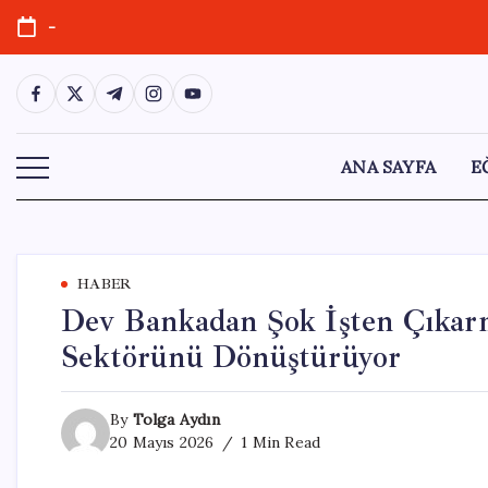
Skip
-
to
content
https://www.facebook.com/
https://twitter.com/
https://t.me/
https://www.instagram.com/
https://youtube.com/
ANA SAYFA
E
HABER
Dev Bankadan Şok İşten Çıkarm
Sektörünü Dönüştürüyor
By
Tolga Aydın
20 Mayıs 2026
1 Min Read