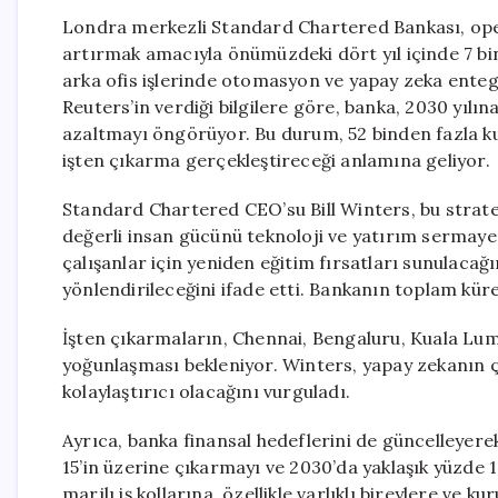
Londra merkezli Standard Chartered Bankası, opera
artırmak amacıyla önümüzdeki dört yıl içinde 7 bin
arka ofis işlerinde otomasyon ve yapay zeka ente
Reuters’in verdiği bilgilere göre, banka, 2030 yılın
azaltmayı öngörüyor. Bu durum, 52 binden fazla ku
işten çıkarma gerçekleştireceği anlamına geliyor.
Standard Chartered CEO’su Bill Winters, bu stratej
değerli insan gücünü teknoloji ve yatırım sermayesi
çalışanlar için yeniden eğitim fırsatları sunulacağ
yönlendirileceğini ifade etti. Bankanın toplam küres
İşten çıkarmaların, Chennai, Bengaluru, Kuala Lu
yoğunlaşması bekleniyor. Winters, yapay zekanın ç
kolaylaştırıcı olacağını vurguladı.
Ayrıca, banka finansal hedeflerini de güncelleyere
15’in üzerine çıkarmayı ve 2030’da yaklaşık yüzde 1
marjlı iş kollarına, özellikle varlıklı bireylere ve