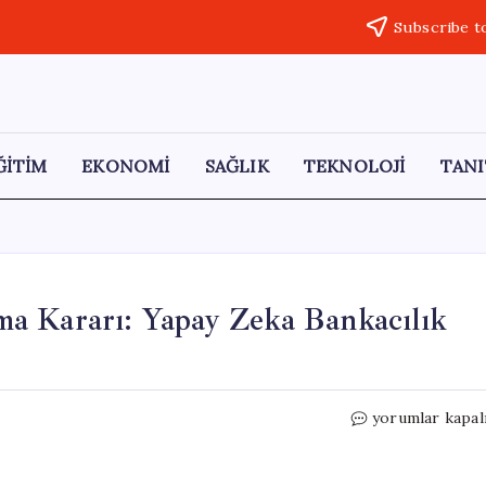
Subscribe t
ĞİTİM
EKONOMİ
SAĞLIK
TEKNOLOJİ
TANI
a Kararı: Yapay Zeka Bankacılık
Dev
yorumlar kapal
Bankadan
Şok
İşten