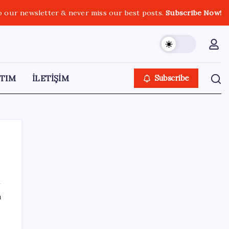
o our newsletter & never miss our best posts.
Subscribe Now!
TIM
İLETİŞİM
Subscribe
SON YAZILAR
ı
10 milyarlık borç hal esnafını vurdu