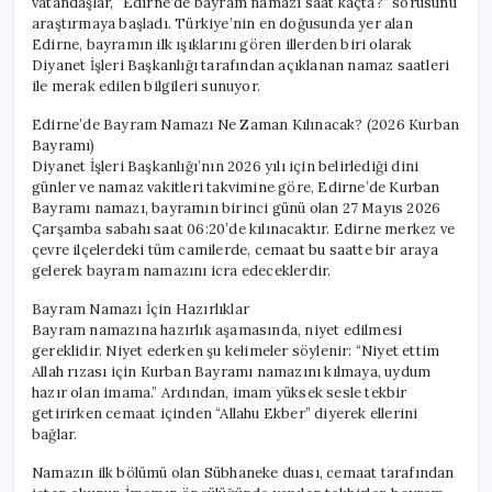
vatandaşlar, “Edirne’de bayram namazı saat kaçta?” sorusunu
araştırmaya başladı. Türkiye’nin en doğusunda yer alan
Edirne, bayramın ilk ışıklarını gören illerden biri olarak
Diyanet İşleri Başkanlığı tarafından açıklanan namaz saatleri
ile merak edilen bilgileri sunuyor.
Edirne’de Bayram Namazı Ne Zaman Kılınacak? (2026 Kurban
Bayramı)
Diyanet İşleri Başkanlığı’nın 2026 yılı için belirlediği dini
günler ve namaz vakitleri takvimine göre, Edirne’de Kurban
Bayramı namazı, bayramın birinci günü olan 27 Mayıs 2026
Çarşamba sabahı saat 06:20’de kılınacaktır. Edirne merkez ve
çevre ilçelerdeki tüm camilerde, cemaat bu saatte bir araya
gelerek bayram namazını icra edeceklerdir.
Bayram Namazı İçin Hazırlıklar
Bayram namazına hazırlık aşamasında, niyet edilmesi
gereklidir. Niyet ederken şu kelimeler söylenir: “Niyet ettim
Allah rızası için Kurban Bayramı namazını kılmaya, uydum
hazır olan imama.” Ardından, imam yüksek sesle tekbir
getirirken cemaat içinden “Allahu Ekber” diyerek ellerini
bağlar.
Namazın ilk bölümü olan Sübhaneke duası, cemaat tarafından