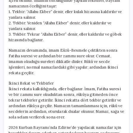
içten okunur. İmamın öncülüğünde yapılan tekbirler, bayram
namazının özelliğini taşır:
1. Tekbir: “Allahu Ekber” denir, eller kulak hizasına kaldırılır ve
yanlara salınır.
2. Tekbir: Yeniden “Allahu Ekber” denir, eller kaldırılır ve
yanlara salınır.
3. Tekbir: Tekrar “Allahu Ekber” denir, eller kaldırılır ve göbek
hizasında bağlanır.
Namazın devamında, imam Eûzü-Besmele çektikten sonra
Fatiha suresi ve ardından bir zammı sure okur. Cemaat,
imamın okuduğu sureleri dikkatle dinler. Rükû ve secde
işlemleri, normal namazlardaki gibi yapılır; ardından ikinci
rekata geçilir.
İkinci Rekat ve Tekbirler
İkinci rekata kalkıldığında, eller bağlanır. İmam, Fatiha suresi
ve bir zammı sure okuduktan sonra, rükûya gitmeden önce
tekrar tekbirler getirilir. İkinci rekatta dört tekbir getirilir ve
ardından rükûya geçilir. Namazın tamamlanması için, rükû ve
secdelerin ardından, oturularak dualar okunur. Namaz, sağa ve
sola selam verilerek sona erer.
2026 Kurban Bayramı’nda Edirne’de yapılacak namazlar için