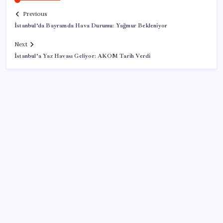
Previous
İstanbul’da Bayramda Hava Durumu: Yağmur Bekleniyor
Next
İstanbul’a Yaz Havası Geliyor: AKOM Tarih Verdi
SON YAZILAR
Epic Games’in 13 Ağustos’a kadar ücretsiz verdiği
oyunlar belli oldu
Türk şirketinden Avrupa’ya kritik yatırım: Yeni şirket