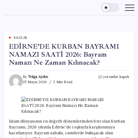
Skip
to
content
SAĞLIK
EDİRNE’DE KURBAN BAYRAMI
NAMAZI SAATİ 2026: Bayram
Namazı Ne Zaman Kılınacak?
EDİRNE’DE
By
Tolga Aydın
yorumlar kapalı
KURBAN
25 Mayıs 2026
2 Min Read
BAYRAMI
NAMAZI
SAATİ
2026:
Bayram
Namazı
Ne
İslam dünyasının en değerli dönemlerinden biri olan Kurban
Zaman
Bayramı, 2026 yılında Edirne’de coşkuyla karşılanmaya
Kılınacak?
hazırlanıyor. Bayram sabahı, camilerde buluşacak olan
için