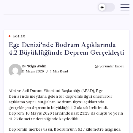
Skip
to
content
EĞITIM
Ege Denizi’nde Bodrum Açıklarında
4.2 Büyüklüğünde Deprem Gerçekleşti
Ege
By
Tolga Aydın
yorumlar kapalı
Denizi’nde
11 Mayıs 2026
1 Min Read
Bodrum
Açıklarında
4.2
Afet ve Acil Durum Yönetimi Başkanlığı (AFAD), Ege
Büyüklüğünde
Denizi’nde meydana gelen bir depremle ilgili önemli bir
Deprem
Gerçekleşti
açıklama yaptı. Muğla’nın Bodrum ilçesi açıklarında
için
gerçekleşen depremin büyüklüğü 4.2 olarak belirlendi.
Deprem, 10 Mayıs 2026 tarihinde saat 23:29’da oluştu ve yerin
41.2 kilometre derinliğinde kaydedildi.
Depremin merkez üssü, Bodrum’un 56.17 kilometre açığında