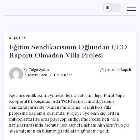
Skip
to
content
EĞITIM
Eğitim Sendikacısının Oğlundan ÇED
Raporu Olmadan Villa Projesi
Eğitim
By
Tolga Aydın
yorumlar kapalı
Sendikacısının
16 Mayıs 2026
1 Min Read
Oğlundan
ÇED
Raporu
Eğitim sendikasının yöneticilerinin oluşturduğu Paraf Yapı
Olmadan
Kooperatifi, Kuşadası’nda TOKİ’den satın aldığı deniz
Villa
Projesi
manzaralı arazide “Marin Panorama” isimli lüks villa
için
projesine başlamış durumda. Projeye üye olan kişilerden
milyonlarca lira arsa payı toplandığı ifade edilirken, villa
satışları arasında Memur-Sen Genel Başkanı Ali Yalçın’ın oğlu
Yuşa Yalçın’ın da bulunduğu iddiaları gündeme geldi.