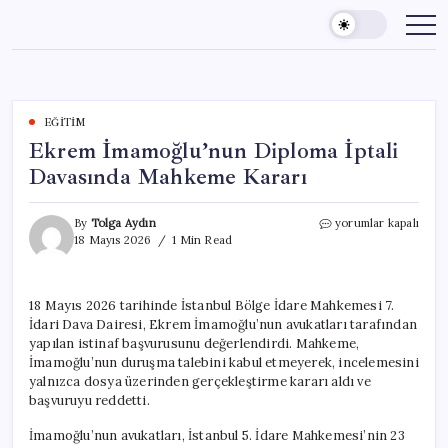
Skip
to
content
EĞITIM
Ekrem İmamoğlu’nun Diploma İptali
Davasında Mahkeme Kararı
Ekrem
By
Tolga Aydın
yorumlar kapalı
İmamoğlu’nun
18 Mayıs 2026
1 Min Read
Diploma
İptali
Davasında
18 Mayıs 2026 tarihinde İstanbul Bölge İdare Mahkemesi 7.
Mahkeme
İdari Dava Dairesi, Ekrem İmamoğlu’nun avukatları tarafından
Kararı
için
yapılan istinaf başvurusunu değerlendirdi. Mahkeme,
İmamoğlu’nun duruşma talebini kabul etmeyerek, incelemesini
yalnızca dosya üzerinden gerçekleştirme kararı aldı ve
başvuruyu reddetti.
İmamoğlu’nun avukatları, İstanbul 5. İdare Mahkemesi’nin 23