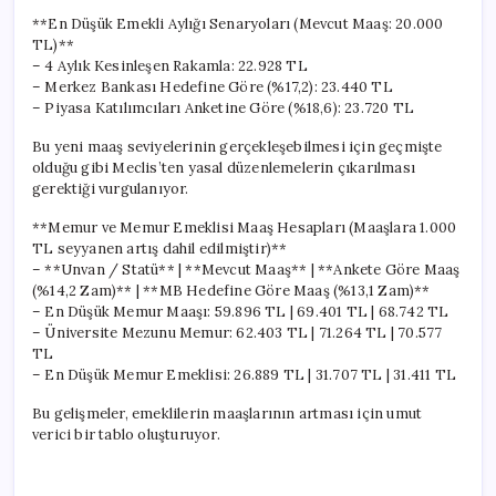
**En Düşük Emekli Aylığı Senaryoları (Mevcut Maaş: 20.000
TL)**
– 4 Aylık Kesinleşen Rakamla: 22.928 TL
– Merkez Bankası Hedefine Göre (%17,2): 23.440 TL
– Piyasa Katılımcıları Anketine Göre (%18,6): 23.720 TL
Bu yeni maaş seviyelerinin gerçekleşebilmesi için geçmişte
olduğu gibi Meclis’ten yasal düzenlemelerin çıkarılması
gerektiği vurgulanıyor.
**Memur ve Memur Emeklisi Maaş Hesapları (Maaşlara 1.000
TL seyyanen artış dahil edilmiştir)**
– **Unvan / Statü** | **Mevcut Maaş** | **Ankete Göre Maaş
(%14,2 Zam)** | **MB Hedefine Göre Maaş (%13,1 Zam)**
– En Düşük Memur Maaşı: 59.896 TL | 69.401 TL | 68.742 TL
– Üniversite Mezunu Memur: 62.403 TL | 71.264 TL | 70.577
TL
– En Düşük Memur Emeklisi: 26.889 TL | 31.707 TL | 31.411 TL
Bu gelişmeler, emeklilerin maaşlarının artması için umut
verici bir tablo oluşturuyor.