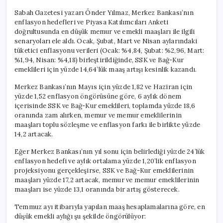
Sabah Gazetesi yazarı Önder Yılmaz, Merkez Bankası’nın
enflasyon hedefleri ve Piyasa Katılımcıları Anketi
doğrultusunda en düşük memur ve emekli maaşları ile ilgili
senaryoları ele aldı. Ocak, Şubat, Mart ve Nisan aylarındaki
tüketici enflasyonu verileri (Ocak: %4,84, Şubat: %2,96, Mart:
%1,94, Nisan: %4,18) birleştirildiğinde, SSK ve Bağ-Kur
emeklileri için yüzde 14,64’lük maaş artışı kesinlik kazandı.
Merkez Bankası’nın Mayıs için yüzde 1,82 ve Haziran için
yüzde 1,52 enflasyon öngörüsüne göre, 6 aylık dönem
içerisinde SSK ve Bağ-Kur emeklileri, toplamda yüzde 18,6
oranında zam alırken, memur ve memur emeklilerinin
maaşları toplu sözleşme ve enflasyon farkı ile birlikte yüzde
14,2 artacak.
Eğer Merkez Bankası’nın yıl sonu için belirlediği yüzde 24’lük
enflasyon hedefi ve aylık ortalama yüzde 1,20’lik enflasyon
projeksiyonu gerçekleşirse, SSK ve Bağ-Kur emeklilerinin
maaşları yüzde 17,2 artacak, memur ve memur emeklilerinin
maaşları ise yüzde 13,1 oranında bir artış gösterecek.
Temmuz ayı itibarıyla yapılan maaş hesaplamalarına göre, en
düşük emekli aylığı şu şekilde öngörülüyor: