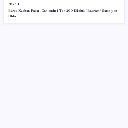
Next
Bursa Kurban Pazarı Canlandı: 1 Ton 200 Kiloluk “Bayram” Şampiyon
Oldu
SON YAZILAR
10 milyarlık borç hal esnafını vurdu
Google Messages’a Yeni Uzun Basma Menüsü Geldi
Halkbank, ikincil halka arz süreci başlattı
Gökhan Günaydın: ‘Seçimden kaçmasınlar. Sokağa
çıksınlar, görelim onları’