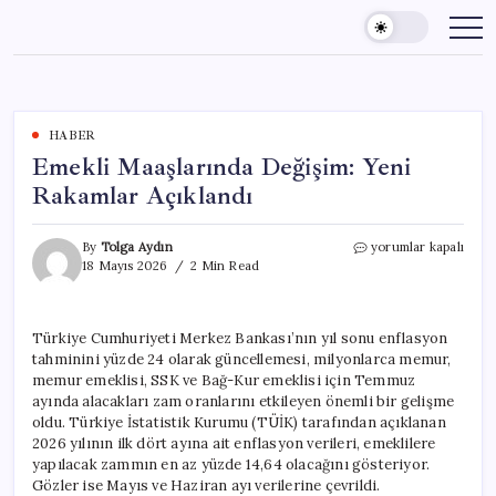
Skip
to
content
HABER
Emekli Maaşlarında Değişim: Yeni
Rakamlar Açıklandı
Emekli
By
Tolga Aydın
yorumlar kapalı
Maaşlarında
18 Mayıs 2026
2 Min Read
Değişim:
Yeni
Rakamlar
Türkiye Cumhuriyeti Merkez Bankası’nın yıl sonu enflasyon
Açıklandı
tahminini yüzde 24 olarak güncellemesi, milyonlarca memur,
için
memur emeklisi, SSK ve Bağ-Kur emeklisi için Temmuz
ayında alacakları zam oranlarını etkileyen önemli bir gelişme
oldu. Türkiye İstatistik Kurumu (TÜİK) tarafından açıklanan
2026 yılının ilk dört ayına ait enflasyon verileri, emeklilere
yapılacak zammın en az yüzde 14,64 olacağını gösteriyor.
Gözler ise Mayıs ve Haziran ayı verilerine çevrildi.