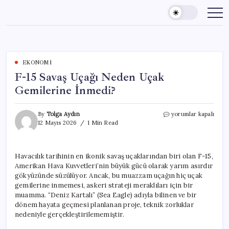
Skip
to
content
EKONOMI
F-15 Savaş Uçağı Neden Uçak
Gemilerine İnmedi?
F-
By
Tolga Aydın
yorumlar kapalı
15
12 Mayıs 2026
1 Min Read
Savaş
Uçağı
Neden
Havacılık tarihinin en ikonik savaş uçaklarından biri olan F-15,
Uçak
Amerikan Hava Kuvvetleri’nin büyük gücü olarak yarım asırdır
Gemilerine
İnmedi?
gökyüzünde süzülüyor. Ancak, bu muazzam uçağın hiç uçak
için
gemilerine inmemesi, askeri strateji meraklıları için bir
muamma. “Deniz Kartalı” (Sea Eagle) adıyla bilinen ve bir
dönem hayata geçmesi planlanan proje, teknik zorluklar
nedeniyle gerçekleştirilememiştir.