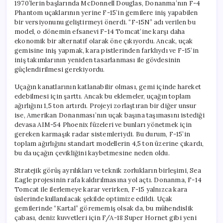
1970’lerin başlarında McDonnell Douglas, Donanma’nın F-4
Phantom uçaklarının yerine F-15’in gemilere iniş yapabilen
bir versiyonunu geliştirmeyi önerdi. “F-15N” adı verilen bu
model, o dönemin efsanevi F-14 Tomcat’ine karşı daha
ekonomik bir alternatif olarak öne çıkıyordu. Ancak, uçak
gemisine iniş yapmak, kara pistlerinden farklıydı ve F-15’in
iniş takımlarının yeniden tasarlanması ile gövdesinin
güçlendirilmesi gerekiyordu.
Uçağın kanatlarının katlanabilir olması, gemi içinde hareket
edebilmesi için şarttı. Ancak bu eklemeler, uçağın toplam
ağırlığını 1,5 ton artırdı. Projeyi zorlaştıran bir diğer unsur
ise, Amerikan Donanması’nın uçak başına taşımasını istediği
devasa AIM-54 Phoenix füzeleri ve bunları yönetmek için
gereken karmaşık radar sistemleriydi. Bu durum, F-15’in
toplam ağırlığını standart modellerin 4,5 ton üzerine çıkardı,
bu da uçağın çevikliğini kaybetmesine neden oldu.
Stratejik görüş ayrılıkları ve teknik zorlukların birleşimi, Sea
Eagle projesinin rafa kaldırılmasına yol açtı. Donanma, F-14
Tomcat ile ilerlemeye karar verirken, F-15 yalnızca kara
üslerinde kullanılacak şekilde optimize edildi. Uçak
gemilerinde “Kartal” görememiş olsak da, bu mühendislik
çabası, deniz kuvvetleri için F/A-18 Super Hornet gibi yeni