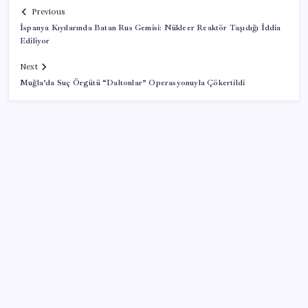
Previous
İspanya Kıyılarında Batan Rus Gemisi: Nükleer Reaktör Taşıdığı İddia
Ediliyor
Next
Muğla’da Suç Örgütü “Daltonlar” Operasyonuyla Çökertildi
SON YAZILAR
Türk şirketinden Avrupa’ya kritik yatırım: Yeni şirket
resmen kuruldu
Hyundai IONIQ 6 Yenilendi: İşte Türkiye Fiyatları