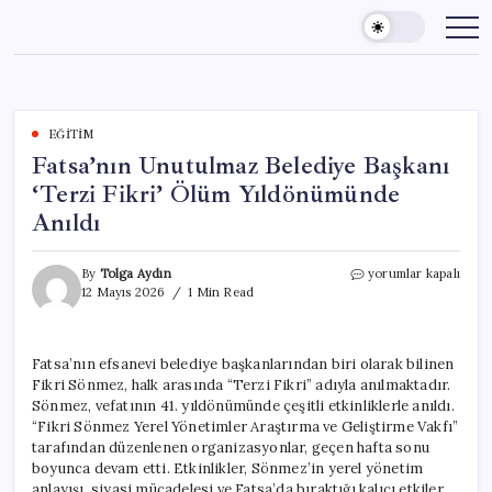
Skip
to
content
EĞITIM
Fatsa’nın Unutulmaz Belediye Başkanı
‘Terzi Fikri’ Ölüm Yıldönümünde
Anıldı
Fatsa’nın
By
Tolga Aydın
yorumlar kapalı
Unutulmaz
12 Mayıs 2026
1 Min Read
Belediye
Başkanı
‘Terzi
Fatsa’nın efsanevi belediye başkanlarından biri olarak bilinen
Fikri’
Fikri Sönmez, halk arasında “Terzi Fikri” adıyla anılmaktadır.
Ölüm
Yıldönümünde
Sönmez, vefatının 41. yıldönümünde çeşitli etkinliklerle anıldı.
Anıldı
“Fikri Sönmez Yerel Yönetimler Araştırma ve Geliştirme Vakfı”
için
tarafından düzenlenen organizasyonlar, geçen hafta sonu
boyunca devam etti. Etkinlikler, Sönmez’in yerel yönetim
anlayışı, siyasi mücadelesi ve Fatsa’da bıraktığı kalıcı etkiler