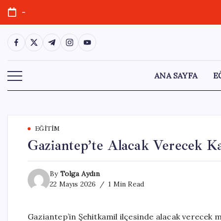
Skip
-
to
content
https://www.facebook.com/
https://twitter.com/
https://t.me/
https://www.instagram.com/
https://youtube.com/
ANA SAYFA
E
EĞITIM
Gaziantep’te Alacak Verecek Kav
By
Tolga Aydın
22 Mayıs 2026
1 Min Read
Gaziantep’in Şehitkamil ilçesinde alacak verecek me