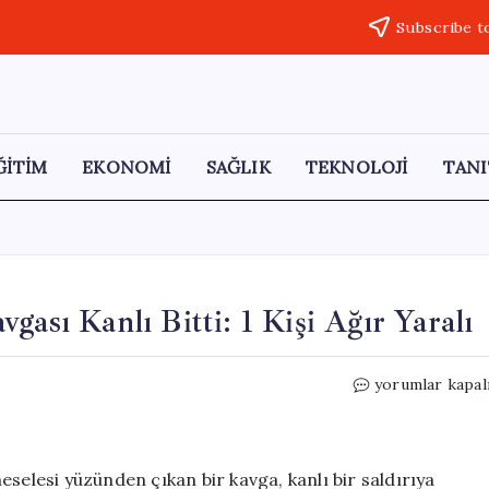
Subscribe t
ĞİTİM
EKONOMİ
SAĞLIK
TEKNOLOJİ
TANI
gası Kanlı Bitti: 1 Kişi Ağır Yaralı
Gaziantep’te
yorumlar kapal
Alacak
Verecek
Kavgası
Kanlı
selesi yüzünden çıkan bir kavga, kanlı bir saldırıya