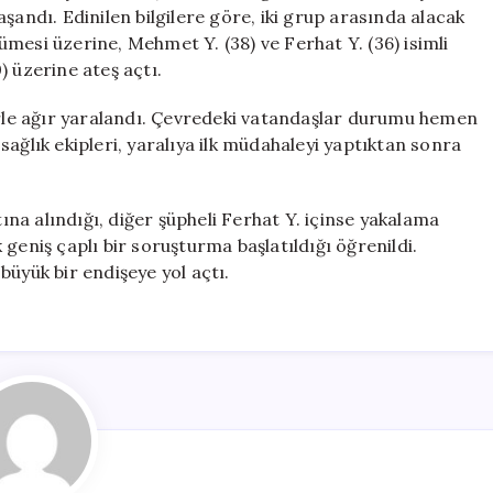
Bitti:
şandı. Edinilen bilgilere göre, iki grup arasında alacak
1
mesi üzerine, Mehmet Y. (38) ve Ferhat Y. (36) isimli
Kişi
) üzerine ateş açtı.
Ağır
Yaralı
lerle ağır yaralandı. Çevredeki vatandaşlar durumu hemen
için
n sağlık ekipleri, yaralıya ilk müdahaleyi yaptıktan sonra
a alındığı, diğer şüpheli Ferhat Y. içinse yakalama
ak geniş çaplı bir soruşturma başlatıldığı öğrenildi.
büyük bir endişeye yol açtı.