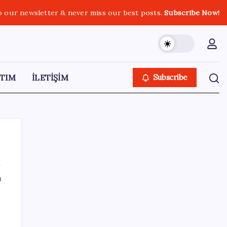
o our newsletter & never miss our best posts.
Subscribe Now!
TIM
İLETİŞİM
Subscribe
ı
SON YAZILAR
Türkiye, Suudi Arabistan ve Pakistan üçlü
savunma anlaşması imzaladı