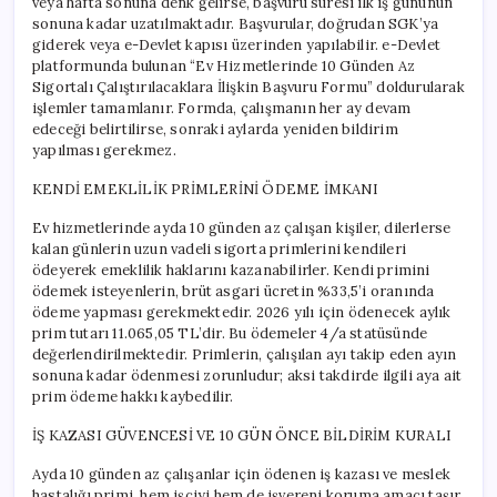
veya hafta sonuna denk gelirse, başvuru süresi ilk iş gününün
sonuna kadar uzatılmaktadır. Başvurular, doğrudan SGK’ya
giderek veya e-Devlet kapısı üzerinden yapılabilir. e-Devlet
platformunda bulunan “Ev Hizmetlerinde 10 Günden Az
Sigortalı Çalıştırılacaklara İlişkin Başvuru Formu” doldurularak
işlemler tamamlanır. Formda, çalışmanın her ay devam
edeceği belirtilirse, sonraki aylarda yeniden bildirim
yapılması gerekmez.
KENDİ EMEKLİLİK PRİMLERİNİ ÖDEME İMKANI
Ev hizmetlerinde ayda 10 günden az çalışan kişiler, dilerlerse
kalan günlerin uzun vadeli sigorta primlerini kendileri
ödeyerek emeklilik haklarını kazanabilirler. Kendi primini
ödemek isteyenlerin, brüt asgari ücretin %33,5’i oranında
ödeme yapması gerekmektedir. 2026 yılı için ödenecek aylık
prim tutarı 11.065,05 TL’dir. Bu ödemeler 4/a statüsünde
değerlendirilmektedir. Primlerin, çalışılan ayı takip eden ayın
sonuna kadar ödenmesi zorunludur; aksi takdirde ilgili aya ait
prim ödeme hakkı kaybedilir.
İŞ KAZASI GÜVENCESİ VE 10 GÜN ÖNCE BİLDİRİM KURALI
Ayda 10 günden az çalışanlar için ödenen iş kazası ve meslek
hastalığı primi, hem işçiyi hem de işvereni koruma amacı taşır.