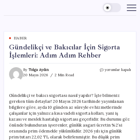
Skip
to
content
HABER
Gündelikçi ve Bakıcılar İçin Sigorta
İşlemleri: Adım Adım Rehber
Gündelikçi
By
Tolga Aydın
yorumlar kapalı
ve
20 Mayıs 2026
2 Min Read
Bakıcılar
İçin
Sigorta
Gündelikçi ve bakıcı sigortası nasıl yapılır? İşte bilmeniz
İşlemleri:
gereken tüm detaylar! 20 Mayıs 2026 tarihinde yayımlanan
Adım
Adım
bilgilere göre, ayda 10 günden az süreyle ev hizmetlerinde
Rehber
çalışanlar için yalnızca kısa vadeli sigorta kolları, yani iş
için
kazası ve meslek hastalığı sigortası geçerlidir. Bu durumu göz
önünde bulunduran işverenler, günlük asgari ücretin %2’si
oranında prim ödemekle yükümlüdür. 2026 yılı için günlük
prim tutarı 22,02 TL olarak belirlenmiştir. Bu düşük prim