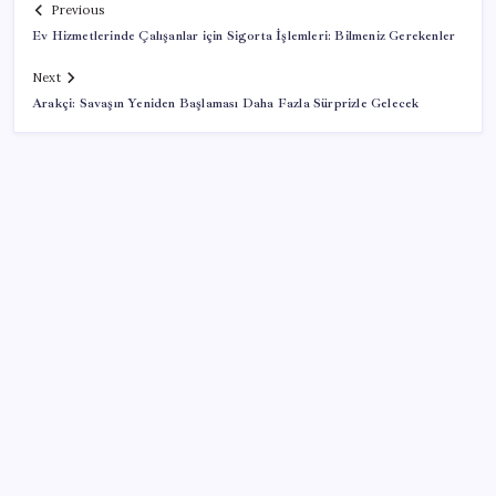
Previous
Ev Hizmetlerinde Çalışanlar için Sigorta İşlemleri: Bilmeniz Gerekenler
Next
Arakçi: Savaşın Yeniden Başlaması Daha Fazla Sürprizle Gelecek
SON YAZILAR
Google Messages’a Yeni Uzun Basma Menüsü Geldi
Halkbank, ikincil halka arz süreci başlattı
Gökhan Günaydın: ‘Seçimden kaçmasınlar. Sokağa
çıksınlar, görelim onları’