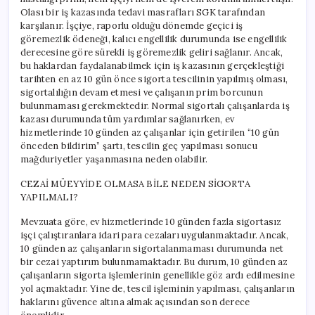
Olası bir iş kazasında tedavi masrafları SGK tarafından
karşılanır. İşçiye, raporlu olduğu dönemde geçici iş
göremezlik ödeneği, kalıcı engellilik durumunda ise engellilik
derecesine göre sürekli iş göremezlik geliri sağlanır. Ancak,
bu haklardan faydalanabilmek için iş kazasının gerçekleştiği
tarihten en az 10 gün önce sigorta tescilinin yapılmış olması,
sigortalılığın devam etmesi ve çalışanın prim borcunun
bulunmaması gerekmektedir. Normal sigortalı çalışanlarda iş
kazası durumunda tüm yardımlar sağlanırken, ev
hizmetlerinde 10 günden az çalışanlar için getirilen “10 gün
önceden bildirim” şartı, tescilin geç yapılması sonucu
mağduriyetler yaşanmasına neden olabilir.
CEZAİ MÜEYYİDE OLMASA BİLE NEDEN SİGORTA
YAPILMALI?
Mevzuata göre, ev hizmetlerinde 10 günden fazla sigortasız
işçi çalıştıranlara idari para cezaları uygulanmaktadır. Ancak,
10 günden az çalışanların sigortalanmaması durumunda net
bir cezai yaptırım bulunmamaktadır. Bu durum, 10 günden az
çalışanların sigorta işlemlerinin genellikle göz ardı edilmesine
yol açmaktadır. Yine de, tescil işleminin yapılması, çalışanların
haklarını güvence altına almak açısından son derece