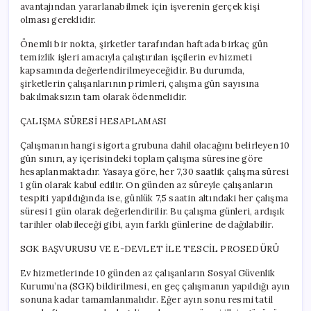
avantajından yararlanabilmek için işverenin gerçek kişi
olması gereklidir.
Önemli bir nokta, şirketler tarafından haftada birkaç gün
temizlik işleri amacıyla çalıştırılan işçilerin ev hizmeti
kapsamında değerlendirilmeyeceğidir. Bu durumda,
şirketlerin çalışanlarının primleri, çalışma gün sayısına
bakılmaksızın tam olarak ödenmelidir.
ÇALIŞMA SÜRESİ HESAPLAMASI
Çalışmanın hangi sigorta grubuna dahil olacağını belirleyen 10
gün sınırı, ay içerisindeki toplam çalışma süresine göre
hesaplanmaktadır. Yasaya göre, her 7,30 saatlik çalışma süresi
1 gün olarak kabul edilir. On günden az süreyle çalışanların
tespiti yapıldığında ise, günlük 7,5 saatin altındaki her çalışma
süresi 1 gün olarak değerlendirilir. Bu çalışma günleri, ardışık
tarihler olabileceği gibi, ayın farklı günlerine de dağılabilir.
SGK BAŞVURUSU VE E-DEVLET İLE TESCİL PROSEDÜRÜ
Ev hizmetlerinde 10 günden az çalışanların Sosyal Güvenlik
Kurumu’na (SGK) bildirilmesi, en geç çalışmanın yapıldığı ayın
sonuna kadar tamamlanmalıdır. Eğer ayın sonu resmi tatil