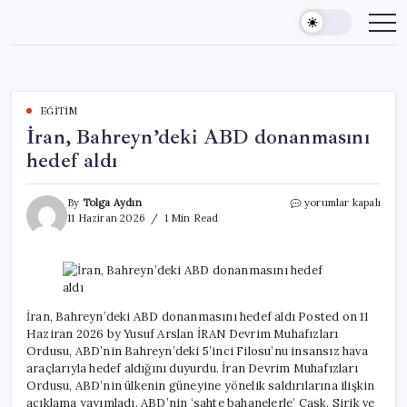
Skip
to
content
EĞITIM
İran, Bahreyn’deki ABD donanmasını
hedef aldı
İran,
By
Tolga Aydın
yorumlar kapalı
Bahreyn’deki
11 Haziran 2026
1 Min Read
ABD
donanmasını
hedef
aldı
için
İran, Bahreyn’deki ABD donanmasını hedef aldı Posted on 11
Haziran 2026 by Yusuf Arslan İRAN Devrim Muhafızları
Ordusu, ABD’nin Bahreyn’deki 5’inci Filosu’nu insansız hava
araçlarıyla hedef aldığını duyurdu. İran Devrim Muhafızları
Ordusu, ABD’nin ülkenin güneyine yönelik saldırılarına ilişkin
açıklama yayımladı. ABD’nin ‘sahte bahanelerle’ Cask, Sirik ve