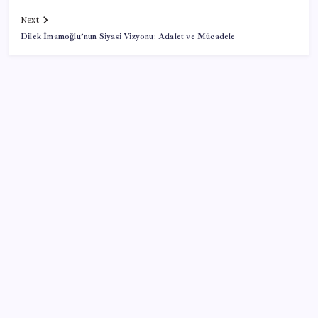
Next
Dilek İmamoğlu’nun Siyasi Vizyonu: Adalet ve Mücadele
SON YAZILAR
Epic Games’in 13 Ağustos’a kadar ücretsiz verdiği
oyunlar belli oldu
Türk şirketinden Avrupa’ya kritik yatırım: Yeni şirket
resmen kuruldu
Hyundai IONIQ 6 Yenilendi: İşte Türkiye Fiyatları