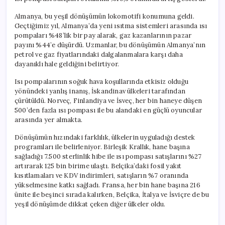
Almanya, bu yeşil dönüşümün lokomotifi konumuna geldi.
Geçtiğimiz yıl, Almanya’da yeni ısıtma sistemleri arasında ısı
pompaları %48’lik bir pay alarak, gaz kazanlarının pazar
payını %44’e düşürdü. Uzmanlar, bu dönüşümün Almanya’nın
petrol ve gaz fiyatlarındaki dalgalanmalara karşı daha
dayanıklı hale geldiğini belirtiyor.
Isı pompalarının soğuk hava koşullarında etkisiz olduğu
yönündeki yanlış inanış, İskandinav ülkeleri tarafından
çürütüldü. Norveç, Finlandiya ve İsveç, her bin haneye düşen
500’den fazla ısı pompası ile bu alandaki en güçlü oyuncular
arasında yer almakta.
Dönüşümün hızındaki farklılık, ülkelerin uyguladığı destek
programları ile belirleniyor. Birleşik Krallık, hane başına
sağladığı 7.500 sterlinlik hibe ile ısı pompası satışlarını %27
artırarak 125 bin birime ulaştı. Belçika’daki fosil yakıt
kısıtlamaları ve KDV indirimleri, satışların %7 oranında
yükselmesine katkı sağladı. Fransa, her bin hane başına 216
ünite ile beşinci sırada kalırken, Belçika, İtalya ve İsviçre de bu
yeşil dönüşümde dikkat çeken diğer ülkeler oldu.