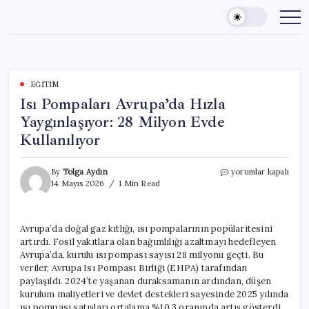
Skip
to
content
EĞITIM
Isı Pompaları Avrupa’da Hızla
Yaygınlaşıyor: 28 Milyon Evde
Kullanılıyor
Isı
By
Tolga Aydın
yorumlar kapalı
Pompaları
14 Mayıs 2026
1 Min Read
Avrupa’da
Hızla
Yaygınlaşıyor:
Avrupa’da doğal gaz kıtlığı, ısı pompalarının popülaritesini
28
artırdı. Fosil yakıtlara olan bağımlılığı azaltmayı hedefleyen
Milyon
Evde
Avrupa’da, kurulu ısı pompası sayısı 28 milyonu geçti. Bu
Kullanılıyor
veriler, Avrupa Isı Pompası Birliği (EHPA) tarafından
için
paylaşıldı. 2024’te yaşanan duraksamanın ardından, düşen
kurulum maliyetleri ve devlet destekleri sayesinde 2025 yılında
ısı pompası satışları ortalama %10,3 oranında artış gösterdi.