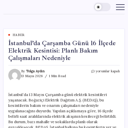
Skip
to
content
HABER
İstanbul’da Çarşamba Günü 16 İlçede
Elektrik Kesintisi: Planlı Bakım
Çalışmaları Nedeniyle
İstanbul’da
By
Tolga Aydın
yorumlar kapalı
Çarşamba
13 Mayıs 2026
1 Min Read
Günü
16
İlçede
İstanbul’da 13 Mayıs Çarşamba günü elektrik kesintileri
Elektrik
yaşanacak. Boğaziçi Elektrik Dağıtım A.Ş. (BEDAŞ), bu
Kesintisi:
Planlı
kesintilerin bakım ve onarım çalışmaları nedeniyle
Bakım
uygulanacağını duyurdu. Yapılan açıklamaya göre, 16 ilçede
Çalışmaları
belirli saat aralıklarında elektrik akışının kesileceği belirtildi.
Nedeniyle
Bu durum, bazı mahalle ve sokaklarda planlı olarak
için
gerçekleşecek. BEDAŞ, İstanbul halkına bu kesintilerin yer ve