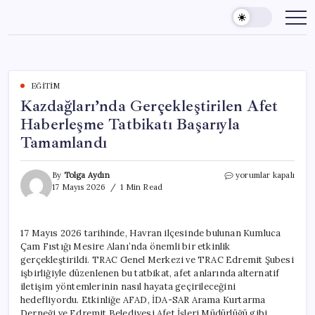
Skip
to
content
EĞITIM
Kazdağları’nda Gerçekleştirilen Afet
Haberleşme Tatbikatı Başarıyla
Tamamlandı
Kazdağları’nda
By
Tolga Aydın
yorumlar kapalı
Gerçekleştirilen
17 Mayıs 2026
1 Min Read
Afet
Haberleşme
Tatbikatı
17 Mayıs 2026 tarihinde, Havran ilçesinde bulunan Kumluca
Başarıyla
Çam Fıstığı Mesire Alanı’nda önemli bir etkinlik
Tamamlandı
için
gerçekleştirildi. TRAC Genel Merkezi ve TRAC Edremit Şubesi
işbirliğiyle düzenlenen bu tatbikat, afet anlarında alternatif
iletişim yöntemlerinin nasıl hayata geçirileceğini
hedefliyordu. Etkinliğe AFAD, İDA-SAR Arama Kurtarma
Derneği ve Edremit Belediyesi Afet İşleri Müdürlüğü gibi