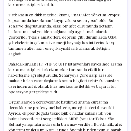
kurtarma ekipleri katıldı.
Tatbikatın en dikkat çekici kısmı, TRAC Afet Yönetim Projesi
kapsamında hazırlanan “kayıp vakası senaryosu” oldu. Bu
senaryo doğrultusunda, olası bir afet durumunda iletişim
hatlarının nasıl yeniden sağlanacağı uygulamalı olarak
gösterildi. Telsiz amatörleri, deprem gibi durumlarda GSM
şebekelerinin çökmesi ve enerji kaynağı kesintilerine karşı
tamamen alternatif enerji kaynakları kullanarak iletişim
sağladı.
Sahada kurulan HF, VHF ve UHF istasyonları sayesinde arama
kurtarma ekipleri ile kriz merkezi arasında etkili bir
haberleşme ağı oluşturuldu. Senaryoya göre sarp arazide
mahsur kalan vatandaşların konum bilgileri telsiz frekansları
üzerinden anlık olarak kriz merkezine iletildi ve başarılı bir
operasyon gerçekleştirildi.
Organizasyon çerçevesinde katılımcı arama kurtarma
derneklerine profesyonel haberleşme eğitimleri de verildi.
Ayrıca, ekipler doğada teknolojik cihazlar kullanarak yön
bulma becerilerini sergiledikleri ARDF (Amatör Telsiz Yön
Bulma) yarışmalarında zorlu bir sınav verdiler. Bu etkinlik, afet
yönetimi ve iletişimi konularında önemli bir deneyim sunarak,