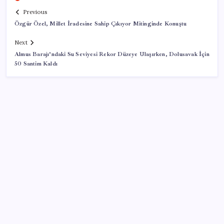
Previous
Özgür Özel, Millet İradesine Sahip Çıkıyor Mitinginde Konuştu
Next
Almus Barajı’ndaki Su Seviyesi Rekor Düzeye Ulaşırken, Dolusavak İçin
50 Santim Kaldı
SON YAZILAR
10 milyarlık borç hal esnafını vurdu
Google Messages’a Yeni Uzun Basma Menüsü Geldi