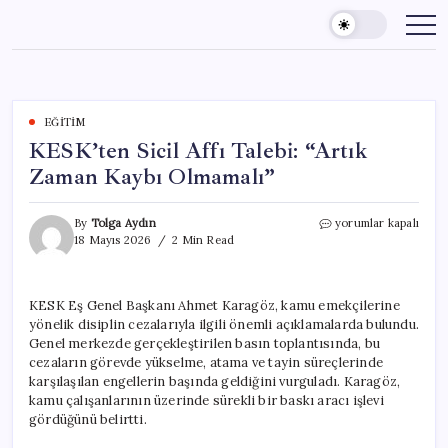
Skip
to
content
EĞITIM
KESK’ten Sicil Affı Talebi: “Artık
Zaman Kaybı Olmamalı”
KESK’ten
By
Tolga Aydın
yorumlar kapalı
Sicil
18 Mayıs 2026
2 Min Read
Affı
Talebi:
“Artık
KESK Eş Genel Başkanı Ahmet Karagöz, kamu emekçilerine
Zaman
yönelik disiplin cezalarıyla ilgili önemli açıklamalarda bulundu.
Kaybı
Olmamalı”
Genel merkezde gerçekleştirilen basın toplantısında, bu
için
cezaların görevde yükselme, atama ve tayin süreçlerinde
karşılaşılan engellerin başında geldiğini vurguladı. Karagöz,
kamu çalışanlarının üzerinde sürekli bir baskı aracı işlevi
gördüğünü belirtti.