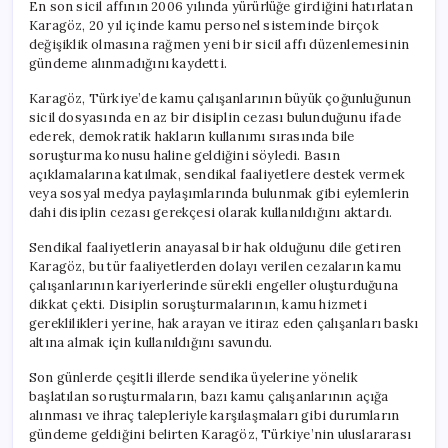
En son sicil affının 2006 yılında yürürlüğe girdiğini hatırlatan
Karagöz, 20 yıl içinde kamu personel sisteminde birçok
değişiklik olmasına rağmen yeni bir sicil affı düzenlemesinin
gündeme alınmadığını kaydetti.
Karagöz, Türkiye’de kamu çalışanlarının büyük çoğunluğunun
sicil dosyasında en az bir disiplin cezası bulunduğunu ifade
ederek, demokratik hakların kullanımı sırasında bile
soruşturma konusu haline geldiğini söyledi. Basın
açıklamalarına katılmak, sendikal faaliyetlere destek vermek
veya sosyal medya paylaşımlarında bulunmak gibi eylemlerin
dahi disiplin cezası gerekçesi olarak kullanıldığını aktardı.
Sendikal faaliyetlerin anayasal bir hak olduğunu dile getiren
Karagöz, bu tür faaliyetlerden dolayı verilen cezaların kamu
çalışanlarının kariyerlerinde sürekli engeller oluşturduğuna
dikkat çekti. Disiplin soruşturmalarının, kamu hizmeti
gereklilikleri yerine, hak arayan ve itiraz eden çalışanları baskı
altına almak için kullanıldığını savundu.
Son günlerde çeşitli illerde sendika üyelerine yönelik
başlatılan soruşturmaların, bazı kamu çalışanlarının açığa
alınması ve ihraç talepleriyle karşılaşmaları gibi durumların
gündeme geldiğini belirten Karagöz, Türkiye’nin uluslararası