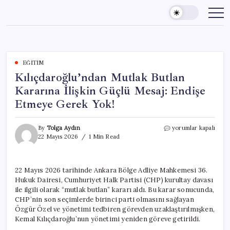
Skip
to
content
EĞITIM
Kılıçdaroğlu’ndan Mutlak Butlan
Kararına İlişkin Güçlü Mesaj: Endişe
Etmeye Gerek Yok!
Kılıçdaroğlu’ndan
By
Tolga Aydın
yorumlar kapalı
Mutlak
22 Mayıs 2026
1 Min Read
Butlan
Kararına
İlişkin
22 Mayıs 2026 tarihinde Ankara Bölge Adliye Mahkemesi 36.
Güçlü
Hukuk Dairesi, Cumhuriyet Halk Partisi (CHP) kurultay davası
Mesaj:
Endişe
ile ilgili olarak “mutlak butlan” kararı aldı. Bu karar sonucunda,
Etmeye
CHP’nin son seçimlerde birinci parti olmasını sağlayan
Gerek
Özgür Özel ve yönetimi tedbiren görevden uzaklaştırılmışken,
Yok!
Kemal Kılıçdaroğlu’nun yönetimi yeniden göreve getirildi.
için