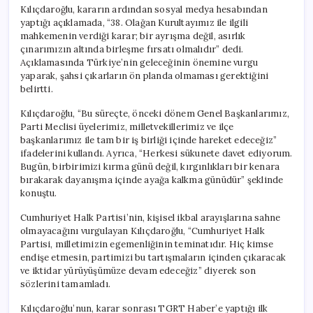
Kılıçdaroğlu, kararın ardından sosyal medya hesabından
yaptığı açıklamada, “38. Olağan Kurultayımız ile ilgili
mahkemenin verdiği karar; bir ayrışma değil, asırlık
çınarımızın altında birleşme fırsatı olmalıdır” dedi.
Açıklamasında Türkiye’nin geleceğinin önemine vurgu
yaparak, şahsi çıkarların ön planda olmaması gerektiğini
belirtti.
Kılıçdaroğlu, “Bu süreçte, önceki dönem Genel Başkanlarımız,
Parti Meclisi üyelerimiz, milletvekillerimiz ve ilçe
başkanlarımız ile tam bir iş birliği içinde hareket edeceğiz”
ifadelerini kullandı. Ayrıca, “Herkesi sükunete davet ediyorum.
Bugün, birbirimizi kırma günü değil, kırgınlıkları bir kenara
bırakarak dayanışma içinde ayağa kalkma günüdür” şeklinde
konuştu.
Cumhuriyet Halk Partisi’nin, kişisel ikbal arayışlarına sahne
olmayacağını vurgulayan Kılıçdaroğlu, “Cumhuriyet Halk
Partisi, milletimizin egemenliğinin teminatıdır. Hiç kimse
endişe etmesin, partimizi bu tartışmaların içinden çıkaracak
ve iktidar yürüyüşümüze devam edeceğiz” diyerek son
sözlerini tamamladı.
Kılıçdaroğlu’nun, karar sonrası TGRT Haber’e yaptığı ilk