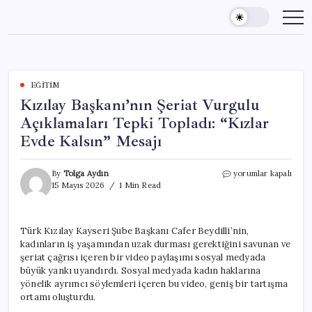
Skip
to
content
EĞITIM
Kızılay Başkanı’nın Şeriat Vurgulu
Açıklamaları Tepki Topladı: “Kızlar
Evde Kalsın” Mesajı
Kızılay
By
Tolga Aydın
yorumlar kapalı
Başkanı’nın
15 Mayıs 2026
1 Min Read
Şeriat
Vurgulu
Açıklamaları
Türk Kızılay Kayseri Şube Başkanı Cafer Beydilli’nin,
Tepki
kadınların iş yaşamından uzak durması gerektiğini savunan ve
Topladı:
“Kızlar
şeriat çağrısı içeren bir video paylaşımı sosyal medyada
Evde
büyük yankı uyandırdı. Sosyal medyada kadın haklarına
Kalsın”
yönelik ayrımcı söylemleri içeren bu video, geniş bir tartışma
Mesajı
ortamı oluşturdu.
için