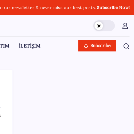
o our newsletter & never miss our best posts.
Subscribe Now!
TIM
İLETİŞİM
Subscribe
SON YAZILAR
ı
23 ülkede faaliyet gösteren Türk devi
kararını verdi: Ülkedeki bütün mağazalarını