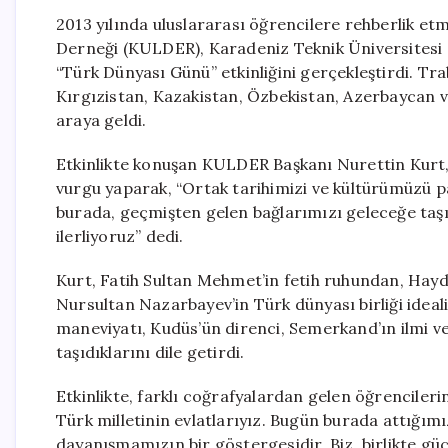
2013 yılında uluslararası öğrencilere rehberlik e
Derneği (KULDER), Karadeniz Teknik Üniversitesi Sa
“Türk Dünyası Günü” etkinliğini gerçekleştirdi. Tr
Kırgızistan, Kazakistan, Özbekistan, Azerbaycan v
araya geldi.
Etkinlikte konuşan KULDER Başkanı Nurettin Kurt,
vurgu yaparak, “Ortak tarihimizi ve kültürümüzü p
burada, geçmişten gelen bağlarımızı geleceğe taşım
ilerliyoruz” dedi.
Kurt, Fatih Sultan Mehmet’in fetih ruhundan, Haydar
Nursultan Nazarbayev’in Türk dünyası birliği ideali
maneviyatı, Kudüs’ün direnci, Semerkand’ın ilmi ve 
taşıdıklarını dile getirdi.
Etkinlikte, farklı coğrafyalardan gelen öğrencileri
Türk milletinin evlatlarıyız. Bugün burada attığım
dayanışmamızın bir göstergesidir. Biz, birlikte güç