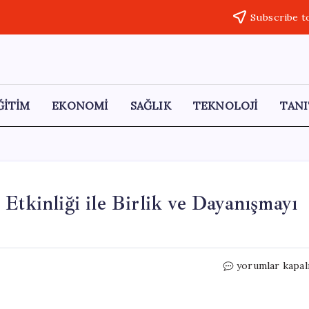
Subscribe t
ĞİTİM
EKONOMİ
SAĞLIK
TEKNOLOJİ
TANI
inliği ile Birlik ve Dayanışmayı
KULDER,
yorumlar kapal
Türk
Dünyası
Günü