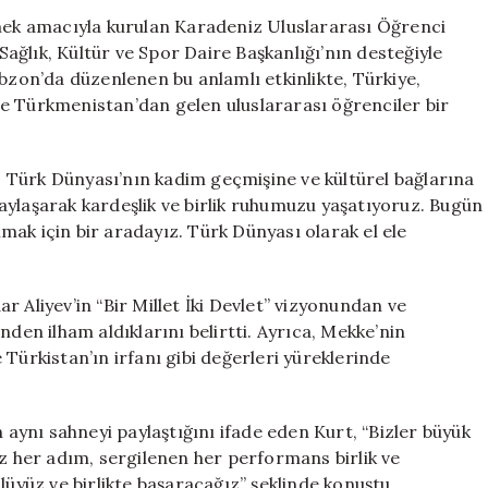
Etkinliği
tmek amacıyla kurulan Karadeniz Uluslararası Öğrenci
ile
ğlık, Kültür ve Spor Daire Başkanlığı’nın desteğiyle
Birlik
abzon’da düzenlenen bu anlamlı etkinlikte, Türkiye,
ve
e Türkmenistan’dan gelen uluslararası öğrenciler bir
Dayanışmayı
Kutladı
için
 Türk Dünyası’nın kadim geçmişine ve kültürel bağlarına
aylaşarak kardeşlik ve birlik ruhumuzu yaşatıyoruz. Bugün
ak için bir aradayız. Türk Dünyası olarak el ele
 Aliyev’in “Bir Millet İki Devlet” vizyonundan ve
nden ilham aldıklarını belirtti. Ayrıca, Mekke’nin
Türkistan’ın irfanı gibi değerleri yüreklerinde
n aynı sahneyi paylaştığını ifade eden Kurt, “Bizler büyük
ız her adım, sergilenen her performans birlik ve
lüyüz ve birlikte başaracağız” şeklinde konuştu.