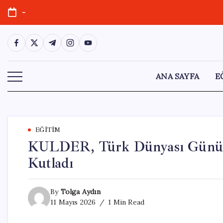
Skip
-
to
content
https://www.facebook.com/
https://twitter.com/
https://t.me/
https://www.instagram.com/
https://youtube.com/
ANA SAYFA
E
EĞITIM
KULDER, Türk Dünyası Günü Etk
Kutladı
By
Tolga Aydın
11 Mayıs 2026
1 Min Read