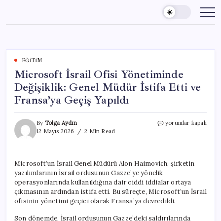
Skip
to
content
EĞITIM
Microsoft İsrail Ofisi Yönetiminde
Değişiklik: Genel Müdür İstifa Etti ve
Fransa’ya Geçiş Yapıldı
Microsoft
By
Tolga Aydın
yorumlar kapalı
İsrail
12 Mayıs 2026
2 Min Read
Ofisi
Yönetiminde
Değişiklik:
Microsoft’un İsrail Genel Müdürü Alon Haimovich, şirketin
Genel
yazılımlarının İsrail ordusunun Gazze’ye yönelik
Müdür
İstifa
operasyonlarında kullanıldığına dair ciddi iddialar ortaya
Etti
çıkmasının ardından istifa etti. Bu süreçte, Microsoft’un İsrail
ve
ofisinin yönetimi geçici olarak Fransa’ya devredildi.
Fransa’ya
Geçiş
Son dönemde, İsrail ordusunun Gazze’deki saldırılarında