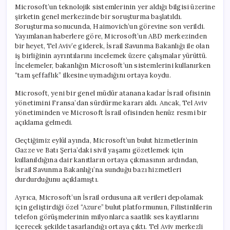
Yapıldı
Microsoft’un teknolojik sistemlerinin yer aldığı bilgisi üzerine
için
şirketin genel merkezinde bir soruşturma başlatıldı.
Soruşturma sonucunda, Haimovich’un görevine son verildi.
Yayımlanan haberlere göre, Microsoft’un ABD merkezinden
bir heyet, Tel Aviv’e giderek, İsrail Savunma Bakanlığı ile olan
iş birliğinin ayrıntılarını incelemek üzere çalışmalar yürüttü.
İncelemeler, bakanlığın Microsoft’un sistemlerini kullanırken
“tam şeffaflık” ilkesine uymadığını ortaya koydu.
Microsoft, yeni bir genel müdür atanana kadar İsrail ofisinin
yönetimini Fransa’dan sürdürme kararı aldı. Ancak, Tel Aviv
yönetiminden ve Microsoft İsrail ofisinden henüz resmi bir
açıklama gelmedi.
Geçtiğimiz eylül ayında, Microsoft’un bulut hizmetlerinin
Gazze ve Batı Şeria’daki sivil yaşamı gözetlemek için
kullanıldığına dair kanıtların ortaya çıkmasının ardından,
İsrail Savunma Bakanlığı’na sunduğu bazı hizmetleri
durdurduğunu açıklamıştı.
Ayrıca, Microsoft’un İsrail ordusuna ait verileri depolamak
için geliştirdiği özel “Azure” bulut platformunun, Filistinlilerin
telefon görüşmelerinin milyonlarca saatlik ses kayıtlarını
içerecek şekilde tasarlandığı ortaya çıktı. Tel Aviv merkezli