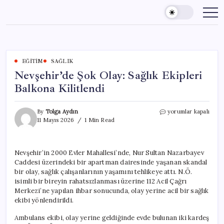
Skip
to
content
EĞITIM
SAĞLIK
Nevşehir’de Şok Olay: Sağlık Ekipleri
Balkona Kilitlendi
Nevşehir’de
By
Tolga Aydın
yorumlar kapalı
Şok
11 Mayıs 2026
1 Min Read
Olay:
Sağlık
Ekipleri
Nevşehir’in 2000 Evler Mahallesi’nde, Nur Sultan Nazarbayev
Balkona
Caddesi üzerindeki bir apartman dairesinde yaşanan skandal
Kilitlendi
için
bir olay, sağlık çalışanlarının yaşamını tehlikeye attı. N.Ö.
isimli bir bireyin rahatsızlanması üzerine 112 Acil Çağrı
Merkezi’ne yapılan ihbar sonucunda, olay yerine acil bir sağlık
ekibi yönlendirildi.
Ambulans ekibi, olay yerine geldiğinde evde bulunan iki kardeş