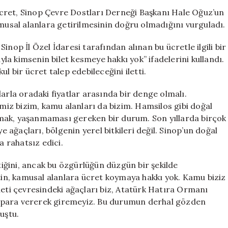
Tepkiler:
a ücret, Sinop Çevre Dostları Derneği Başkanı Hale Oğuz’un
“Kamusal
amusal alanlara getirilmesinin doğru olmadığını vurguladı.
Alanlar
Ücretli
nop İl Özel İdaresi tarafından alınan bu ücretle ilgili bir
Olmamalı”
a kimsenin bilet kesmeye hakkı yok” ifadelerini kullandı.
için
l bir ücret talep edebileceğini iletti.
arla oradaki fiyatlar arasında bir denge olmalı.
iz bizim, kamu alanları da bizim. Hamsilos gibi doğal
mak, yaşanmaması gereken bir durum. Son yıllarda birçok
e ağaçları, bölgenin yerel bitkileri değil. Sinop’un doğal
a rahatsız edici.
ğini, ancak bu özgürlüğün düzgün bir şekilde
etin, kamusal alanlara ücret koymaya hakkı yok. Kamu biziz
leti çevresindeki ağaçları biz, Atatürk Hatıra Ormanı
ıza para vererek giremeyiz. Bu durumun derhal gözden
uştu.