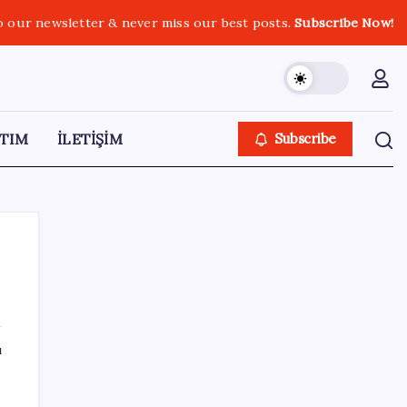
o our newsletter & never miss our best posts.
Subscribe Now!
TIM
İLETİŞİM
Subscribe
SON YAZILAR
ı
Hyundai IONIQ 6 Yenilendi: İşte Türkiye
Fiyatları