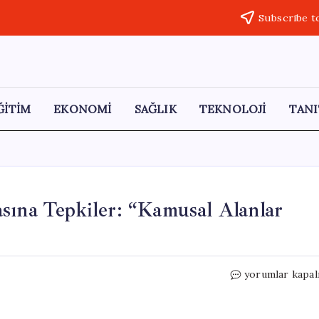
Subscribe t
ĞİTİM
EKONOMİ
SAĞLIK
TEKNOLOJİ
TANI
sına Tepkiler: “Kamusal Alanlar
Nisi
yorumlar kapal
Göleti’nde
Ücret
Uygulamasına