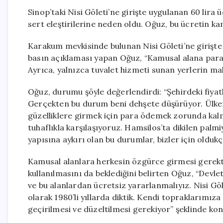
Sinop’taki Nisi Göleti’ne girişte uygulanan 60 lir
sert eleştirilerine neden oldu. Oğuz, bu ücretin k
Karakum mevkisinde bulunan Nisi Göleti’ne girişte Si
basın açıklaması yapan Oğuz, “Kamusal alana parayl
Ayrıca, yalnızca tuvalet hizmeti sunan yerlerin maku
Oğuz, durumu şöyle değerlendirdi: “Şehirdeki fiyatl
Gerçekten bu durum beni dehşete düşürüyor. Ülkem
güzelliklere girmek için para ödemek zorunda kal
tuhaflıkla karşılaşıyoruz. Hamsilos’ta dikilen palmiy
yapısına aykırı olan bu durumlar, bizler için oldukç
Kamusal alanlara herkesin özgürce girmesi gerekti
kullanılmasını da beklediğini belirten Oğuz, “Devl
ve bu alanlardan ücretsiz yararlanmalıyız. Nisi Gö
olarak 1980’li yıllarda diktik. Kendi topraklarım
geçirilmesi ve düzeltilmesi gerekiyor” şeklinde kon