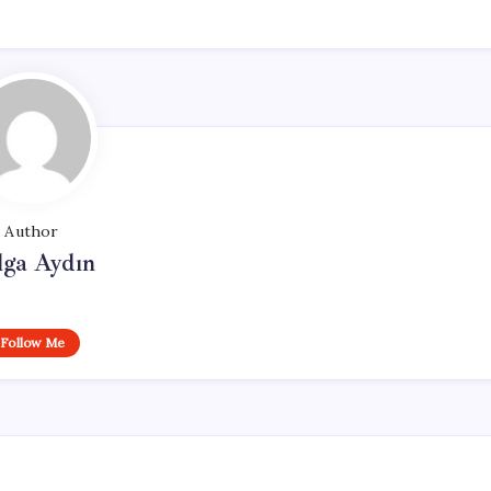
Author
lga Aydın
Follow Me