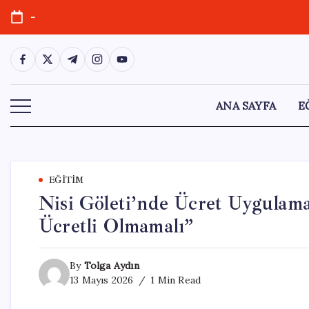
Skip
-
to
content
https://www.facebook.com/
https://twitter.com/
https://t.me/
https://www.instagram.com/
https://youtube.com/
ANA SAYFA
E
EĞITIM
Nisi Göleti’nde Ücret Uygulama
Ücretli Olmamalı”
By
Tolga Aydın
13 Mayıs 2026
1 Min Read