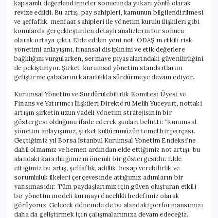
kapsamlı değerlendirmeler sonucunda yukarı yönlü olarak
revize edildi. Bu artış, pay sahipleri, kamunun bilgilendirilmesi
ve şeffaflık, menfaat sahipleri ile yönetim kurulu ilişkileri gibi
konularda gerçekleştirilen detaylı analizlerin bir sonucu
olarak ortaya çıktı. Elde edilen yeni not, ODAŞ’ın etkili risk
yönetimi anlayışını, finansal disiplinini ve etik değerlere
bağlılığını vurgularken, sermaye piyasalarındaki güvenilirliğini
de pekiştiriyor. Şirket, kurumsal yönetim standartlarını
geliştirme çabalarını kararlılıkla sürdürmeye devam ediyor.
Kurumsal Yönetim ve Sürdürülebilirlik Komitesi Üyesi ve
Finans ve Yatırımcı İlişkileri Direktörü Melih Yüceyurt, nottaki
artışın şirketin uzun vadeli yönetim stratejisinin bir
göstergesi olduğunu ifade ederek şunları belirtti: “Kurumsal
yönetim anlayışımız, şirket kültürümüzün temel bir parçası.
Geçtiğimiz yıl Borsa İstanbul Kurumsal Yönetim Endeksi’ne
dahil olmamız ve hemen ardından elde ettiğimiz not artışı, bu
alandaki kararlılığımızın önemli bir göstergesidir. Elde
ettiğimiz bu artış, şeffaflık, adillik, hesap verebilirlik ve
sorumluluk ilkeleri çerçevesinde attığımız adımların bir
yansımasıdır. Tüm paydaşlarımız için güven oluşturan etkili
bir yönetim modeli kurmayı öncelikli hedefimiz olarak
görüyoruz. Gelecek dönemde de bu alandaki performansımızı
daha da geliştirmek için çalışmalarımıza devam edeceğiz.”