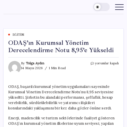
Skip
to
content
EĞITIM
ODAŞ’ın Kurumsal Yönetim
Derecelendirme Notu 8,95’e Yükseldi
ODAŞ’ın
By
Tolga Aydın
yorumlar kapalı
Kurumsal
14 Mayıs 2026
1 Min Read
Yönetim
Derecelendirme
Notu
ODAŞ, başarılı kurumsal yönetim uygulamaları sayesinde
8,95’e
Kurumsal Yönetim Derecelendirme Notu’nu 8,95 seviyesine
Yükseldi
için
yükseltti. Şirketin bu alandaki performansı, şeffaflık, hesap
verebilirlik, sürdürülebilirlik ve yatırımcı ilişkileri
konularındaki yaklaşımını bir kez daha gözler önüne serdi.
Enerji, madencilik ve turizm sektörlerinde faaliyet gösteren
ODAŞ’ın kurumsal yönetim ilkelerine uyum seviyesi, yapılan