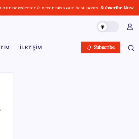
o our newsletter & never miss our best posts.
Subscribe Now!
TIM
İLETİŞİM
Subscribe
ı
SON YAZILAR
Epic Games’in 13 Ağustos’a kadar ücretsiz
verdiği oyunlar belli oldu