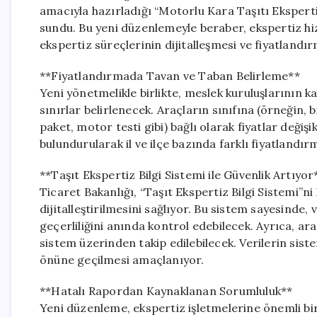
amacıyla hazırladığı “Motorlu Kara Taşıtı Eksper
sundu. Bu yeni düzenlemeyle beraber, ekspertiz hizme
ekspertiz süreçlerinin dijitalleşmesi ve fiyatlandı
**Fiyatlandırmada Tavan ve Taban Belirleme**
Yeni yönetmelikle birlikte, meslek kuruluşlarının ka
sınırlar belirlenecek. Araçların sınıfına (örneğin, 
paket, motor testi gibi) bağlı olarak fiyatlar değiş
bulundurularak il ve ilçe bazında farklı fiyatlandır
**Taşıt Ekspertiz Bilgi Sistemi ile Güvenlik Artıyor
Ticaret Bakanlığı, “Taşıt Ekspertiz Bilgi Sistemi”
dijitalleştirilmesini sağlıyor. Bu sistem sayesinde
geçerliliğini anında kontrol edebilecek. Ayrıca, ara
sistem üzerinden takip edilebilecek. Verilerin sis
önüne geçilmesi amaçlanıyor.
**Hatalı Rapordan Kaynaklanan Sorumluluk**
Yeni düzenleme, ekspertiz işletmelerine önemli bi