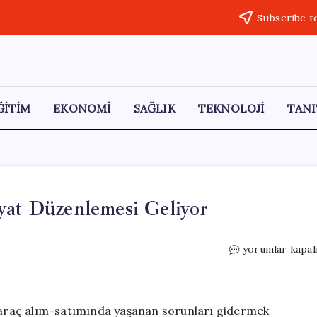
Subscribe t
ĞİTİM
EKONOMİ
SAĞLIK
TEKNOLOJİ
TANI
yat Düzenlemesi Geliyor
Oto
yorumlar kapal
Ekspertiz
Hizmetlerinde
Fiyat
Düzenlemesi
l araç alım-satımında yaşanan sorunları gidermek