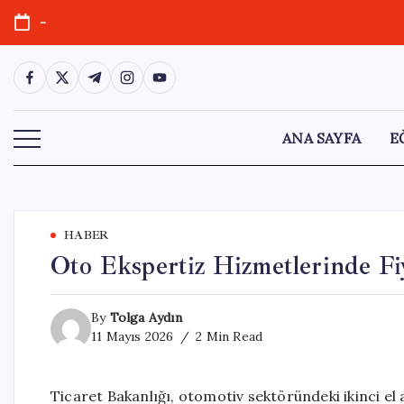
Skip
-
to
content
https://www.facebook.com/
https://twitter.com/
https://t.me/
https://www.instagram.com/
https://youtube.com/
ANA SAYFA
E
HABER
Oto Ekspertiz Hizmetlerinde Fi
By
Tolga Aydın
11 Mayıs 2026
2 Min Read
Ticaret Bakanlığı, otomotiv sektöründeki ikinci e