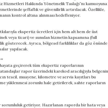
Geliyor
tiz Hizmetleri Hakkında Yönetmelik Taslağı”nı kamuoyuna
için
tlerinde şeffaflık ve güvenilirlik artırılacak. Özellikle,
rmanın kontrol altına alınması hedefleniyor.
tkılarıyla ekspertiz ücretleri için hem alt hem de üst
binek veya ticari) ve sunulan hizmetin kapsamına (full
iklik gösterecek. Ayrıca, bölgesel farkliliklar da göz önünde
malar yapılacak.
**
ni hayata geçirerek tüm ekspertiz raporlarının
, vatandaşlar rapor üzerindeki karekod aracılığıyla belgeni
cın tescil, muayene, kilometre ve servis kayıtları bu
teme yüklenmesi zorunlu hale getirilerek, sahte raporların
r sorumluluk getiriyor. Hazırlanan raporda bir hata veya