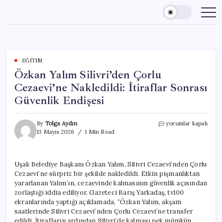
Skip
to
content
EĞITIM
Özkan Yalım Silivri’den Çorlu
Cezaevi’ne Nakledildi: İtiraflar Sonrası
Güvenlik Endişesi
Özkan
By
Tolga Aydın
yorumlar kapalı
Yalım
13 Mayıs 2026
1 Min Read
Silivri’den
Çorlu
Cezaevi’ne
Uşak Belediye Başkanı Özkan Yalım, Silivri Cezaevi’nden Çorlu
Nakledildi:
Cezaevi’ne sürpriz bir şekilde nakledildi. Etkin pişmanlıktan
İtiraflar
Sonrası
yararlanan Yalım’ın, cezaevinde kalmasının güvenlik açısından
Güvenlik
zorlaştığı iddia ediliyor. Gazeteci Barış Yarkadaş, tv100
Endişesi
ekranlarında yaptığı açıklamada, “Özkan Yalım, akşam
için
saatlerinde Silivri Cezaevi’nden Çorlu Cezaevi’ne transfer
edildi. İtirafların ardından Silivri’de kalması pek mümkün