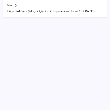
Next
Likya Yolu’nda Şakayık Çiçekleri: Koparmanın Cezası 699 Bin TL
SON YAZILAR
Google Messages’a Yeni Uzun Basma Menüsü Geldi
Halkbank, ikincil halka arz süreci başlattı
Gökhan Günaydın: ‘Seçimden kaçmasınlar. Sokağa
çıksınlar, görelim onları’
Müze arşivinde unutulan canlılar: Herkes denizatı
sanıyordu ama…