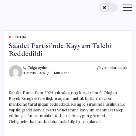
Skip
to
content
EĞITIM
Saadet Partisi’nde Kayyum Talebi
Reddedildi
Saadet
By
Tolga Aydın
yorumlar kapalı
Partisi’nde
11 Mayıs 2026
1 Min Read
Kayyum
Talebi
Reddedildi
Saadet Partisi’nin 2024 yılında gerçekleştirilen 9. Olağan
için
Büyük Kongresi’ne ilişkin açılan ‘mutlak butlan’ davası
mahkeme tarafından reddedildi. Kongre sırasında usulsüzlük
yapıldığı iddiasıyla, parti yönetimine kayyum atanması talep
edilmişti. Ancak mahkeme, bu talebi uygun görmedi.
Gelişmeler hakkında daha fazla bilgi paylaşılacak.