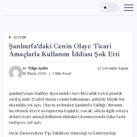
Skip
to
content
EĞITIM
Şanlıurfa’daki Cenin Olayı: Ticari
Amaçlarla Kullanım İddiası Şok Etti
Şanlıurfa’daki
By
Tolga Aydın
yorumlar kapalı
Cenin
18 Mayıs 2026
1 Min Read
Olayı:
Ticari
Amaçlarla
Şanlıurfa’nın Haliliye ilçesindeki Asri Mezarlık’ta bir plastik
Kullanım
varil içinde 21 adet insan cenini bulunması, şehirde büyük bir
İddiası
Şok
skandala yol açtı. Olayın ardından Şanlıurfa Valiliği, durumu
Etti
incelemek üzere soruşturma başlattı. Ancak, olayla ilgili ortaya
için
atılan ticari amaçlı kullanım iddiaları, kamuoyunda daha fazla
endişeye yol açtı.
Dicle Üniversitesi Tıp Fakültesi Histoloji ve Embriyoloji