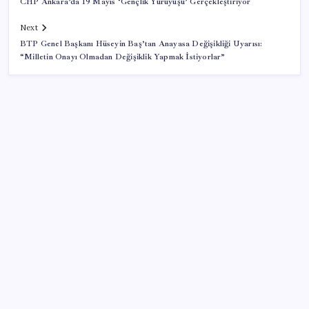
CHP Ankara’da 19 Mayıs ‘Gençlik Yürüyüşü’ Gerçekleştiriyor
Next
BTP Genel Başkanı Hüseyin Baş’tan Anayasa Değişikliği Uyarısı:
“Milletin Onayı Olmadan Değişiklik Yapmak İstiyorlar”
SON YAZILAR
Epic Games’in 13 Ağustos’a kadar ücretsiz verdiği
oyunlar belli oldu
Türk şirketinden Avrupa’ya kritik yatırım: Yeni şirket
resmen kuruldu