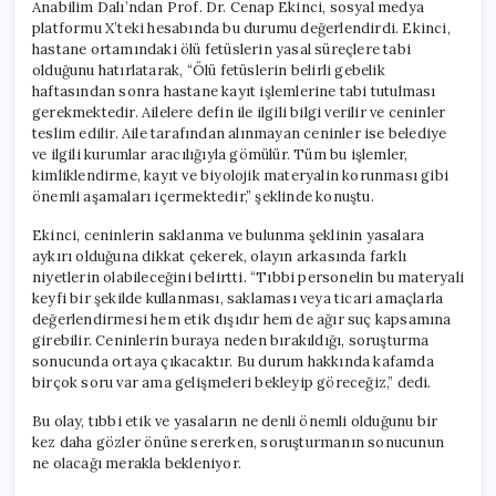
Anabilim Dalı’ndan Prof. Dr. Cenap Ekinci, sosyal medya
platformu X’teki hesabında bu durumu değerlendirdi. Ekinci,
hastane ortamındaki ölü fetüslerin yasal süreçlere tabi
olduğunu hatırlatarak, “Ölü fetüslerin belirli gebelik
haftasından sonra hastane kayıt işlemlerine tabi tutulması
gerekmektedir. Ailelere defin ile ilgili bilgi verilir ve ceninler
teslim edilir. Aile tarafından alınmayan ceninler ise belediye
ve ilgili kurumlar aracılığıyla gömülür. Tüm bu işlemler,
kimliklendirme, kayıt ve biyolojik materyalin korunması gibi
önemli aşamaları içermektedir,” şeklinde konuştu.
Ekinci, ceninlerin saklanma ve bulunma şeklinin yasalara
aykırı olduğuna dikkat çekerek, olayın arkasında farklı
niyetlerin olabileceğini belirtti. “Tıbbi personelin bu materyali
keyfi bir şekilde kullanması, saklaması veya ticari amaçlarla
değerlendirmesi hem etik dışıdır hem de ağır suç kapsamına
girebilir. Ceninlerin buraya neden bırakıldığı, soruşturma
sonucunda ortaya çıkacaktır. Bu durum hakkında kafamda
birçok soru var ama gelişmeleri bekleyip göreceğiz,” dedi.
Bu olay, tıbbi etik ve yasaların ne denli önemli olduğunu bir
kez daha gözler önüne sererken, soruşturmanın sonucunun
ne olacağı merakla bekleniyor.